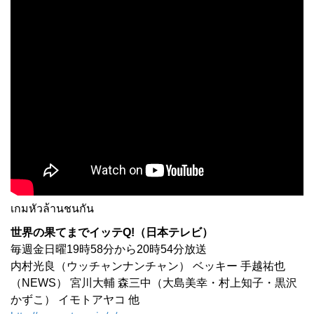
เกมหัวล้านชนกัน
世界の果てまでイッテQ!（日本テレビ）
毎週金日曜19時58分から20時54分放送
内村光良（ウッチャンナンチャン） ベッキー 手越祐也
（NEWS） 宮川大輔 森三中（大島美幸・村上知子・黒沢
かずこ） イモトアヤコ 他