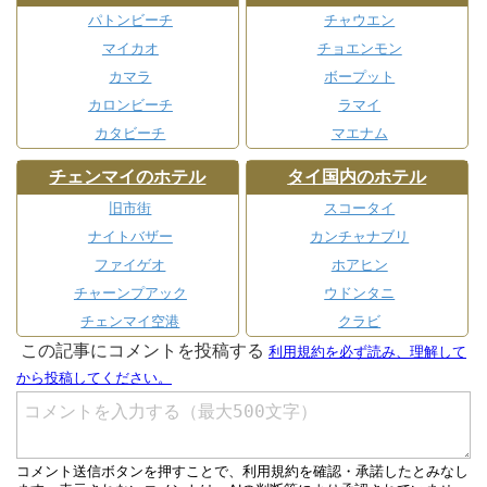
パトンビーチ
チャウエン
マイカオ
チョエンモン
カマラ
ボープット
カロンビーチ
ラマイ
カタビーチ
マエナム
チェンマイのホテル
タイ国内のホテル
旧市街
スコータイ
ナイトバザー
カンチャナブリ
ファイゲオ
ホアヒン
チャーンプアック
ウドンタニ
チェンマイ空港
クラビ