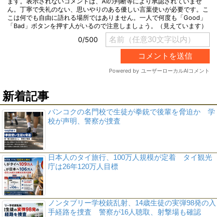
新着記事
バンコクの名門校で生徒が拳銃で後輩を脅迫か 学
校が声明、警察が捜査
日本人のタイ旅行、100万人規模が定着 タイ観光
庁は26年120万人目標
ノンタブリー学校銃乱射、14歳生徒の実弾98発の入
手経路を捜査 警察が16人聴取、射撃場も確認