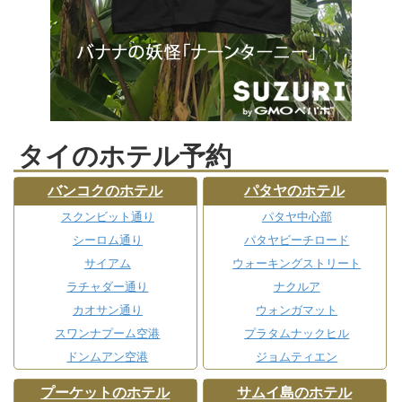
タイのホテル予約
バンコクのホテル
パタヤのホテル
スクンビット通り
パタヤ中心部
シーロム通り
パタヤビーチロード
サイアム
ウォーキングストリート
ラチャダー通り
ナクルア
カオサン通り
ウォンガマット
スワンナプーム空港
プラタムナックヒル
ドンムアン空港
ジョムティエン
プーケットのホテル
サムイ島のホテル