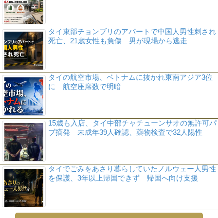
タイ東部チョンブリのアパートで中国人男性刺され
死亡、21歳女性も負傷 男が現場から逃走
タイの航空市場、ベトナムに抜かれ東南アジア3位
に 航空座席数で明暗
15歳も入店、タイ中部チャチューンサオの無許可パ
ブ摘発 未成年39人確認、薬物検査で32人陽性
タイでごみをあさり暮らしていたノルウェー人男性
を保護、3年以上帰国できず 帰国へ向け支援