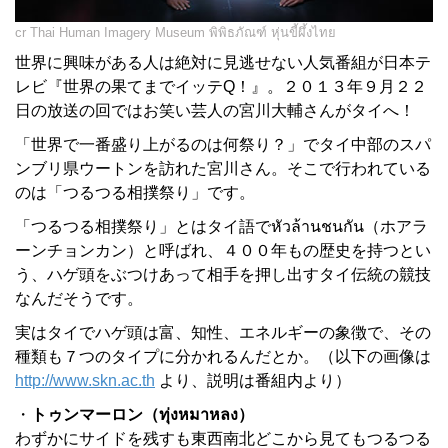
cr Thai Human Imagery Museum พิพิธภัณฑ์ หุ่นขี้ผึ้งไทย
世界に興味がある人は絶対に見逃せない人気番組が日本テ
レビ『世界の果てまでイッテQ！』。２０１３年９月２２
日の放送の回ではお笑い芸人の宮川大輔さんがタイへ！
「世界で一番盛り上がるのは何祭り？」でタイ中部のスパ
ンブリ県ウートンを訪れた宮川さん。そこで行われている
のは「つるつる相撲祭り」です。
「つるつる相撲祭り」とはタイ語でหัวล้านชนกัน（ホアラ
ーンチョンカン）と呼ばれ、４００年もの歴史を持つとい
う、ハゲ頭をぶつけあって相手を押し出すタイ伝統の競技
なんだそうです。
実はタイでハゲ頭は富、知性、エネルギーの象徴で、その
種類も７つのタイプに分かれるんだとか。（以下の画像は
http://www.skn.ac.th
より、説明は番組内より）
・
トゥンマーロン（ทุ่งหมาหลง）
わずかにサイドを残すも東西南北どこから見てもつるつる