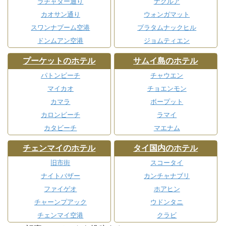
ラチャダー通り
ナクルア
カオサン通り
ウォンガマット
スワンナプーム空港
プラタムナックヒル
ドンムアン空港
ジョムティエン
プーケットのホテル
サムイ島のホテル
パトンビーチ
チャウエン
マイカオ
チョエンモン
カマラ
ボープット
カロンビーチ
ラマイ
カタビーチ
マエナム
チェンマイのホテル
タイ国内のホテル
旧市街
スコータイ
ナイトバザー
カンチャナブリ
ファイゲオ
ホアヒン
チャーンプアック
ウドンタニ
チェンマイ空港
クラビ