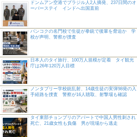
ドンムアン空港でブラジル人2人摘発、237日間のオ
ーバーステイ インドへ出国直前
バンコクの名門校で生徒が拳銃で後輩を脅迫か 学
校が声明、警察が捜査
日本人のタイ旅行、100万人規模が定着 タイ観光
庁は26年120万人目標
ノンタブリー学校銃乱射、14歳生徒の実弾98発の入
手経路を捜査 警察が16人聴取、射撃場も確認
タイ東部チョンブリのアパートで中国人男性刺され
死亡、21歳女性も負傷 男が現場から逃走