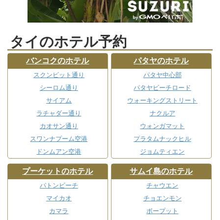
タイのホテル予約
バンコクのホテル
パタヤのホテル
スクンビット通り
パタヤ中心部
シーロム通り
パタヤビーチロード
サイアム
ウォーキングストリート
ラチャダー通り
ナクルア
カオサン通り
ウォンガマット
スワンナプーム空港
プラタムナックヒル
ドンムアン空港
ジョムティエン
プーケットのホテル
サムイ島のホテル
パトンビーチ
チャウエン
マイカオ
チョエンモン
カマラ
ボープット