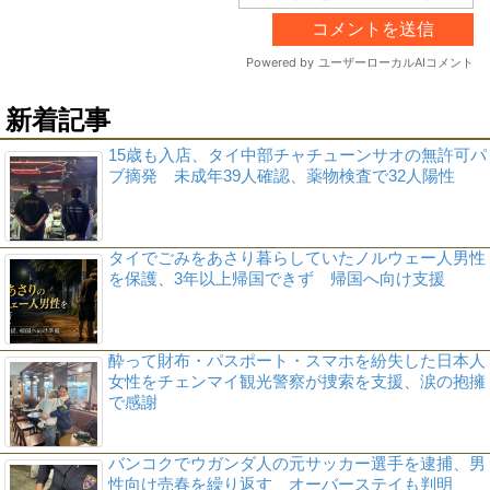
新着記事
15歳も入店、タイ中部チャチューンサオの無許可パ
ブ摘発 未成年39人確認、薬物検査で32人陽性
タイでごみをあさり暮らしていたノルウェー人男性
を保護、3年以上帰国できず 帰国へ向け支援
酔って財布・パスポート・スマホを紛失した日本人
女性をチェンマイ観光警察が捜索を支援、涙の抱擁
で感謝
バンコクでウガンダ人の元サッカー選手を逮捕、男
性向け売春を繰り返す オーバーステイも判明