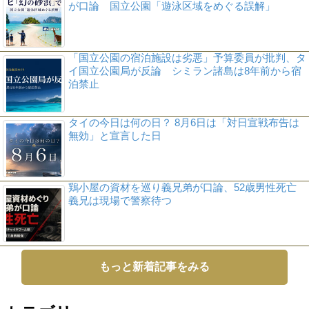
が口論 国立公園「遊泳区域をめぐる誤解」
「国立公園の宿泊施設は劣悪」予算委員が批判、タ
イ国立公園局が反論 シミラン諸島は8年前から宿
泊禁止
タイの今日は何の日？ 8月6日は「対日宣戦布告は
無効」と宣言した日
鶏小屋の資材を巡り義兄弟が口論、52歳男性死亡
義兄は現場で警察待つ
もっと新着記事をみる