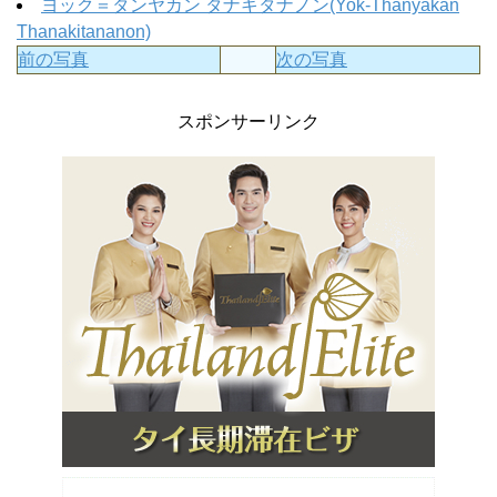
ヨック＝タンヤカン タナキタナノン(Yok-Thanyakan
Thanakitananon)
前の写真
次の写真
スポンサーリンク