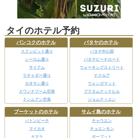
タイのホテル予約
バンコクのホテル
パタヤのホテル
スクンビット通り
パタヤ中心部
シーロム通り
パタヤビーチロード
サイアム
ウォーキングストリート
ラチャダー通り
ナクルア
カオサン通り
ウォンガマット
スワンナプーム空港
プラタムナックヒル
ドンムアン空港
ジョムティエン
プーケットのホテル
サムイ島のホテル
パトンビーチ
チャウエン
マイカオ
チョエンモン
カマラ
ボープット