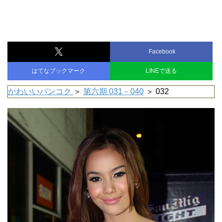
Facebook
はてなブックマーク
LINEで送る
かわいいバンコク
＞
第六期 031－040
＞ 032