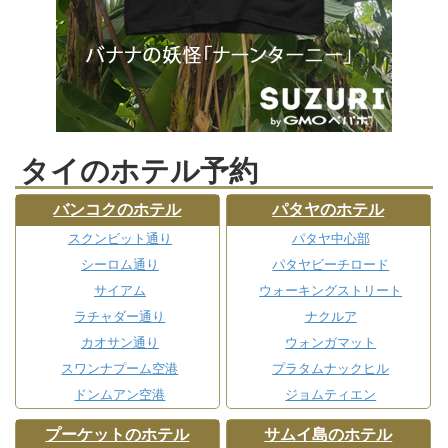
タイのホテル予約
バンコクのホテル
パタヤのホテル
スクンビット通り
パタヤ中心部
シーロム通り
パタヤビーチロード
サイアム
ウォーキングストリート
ラチャダー通り
ナクルア
カオサン通り
ウォンガマット
スワンナプーム空港
プラタムナックヒル
ドンムアン空港
ジョムティエン
プーケットのホテル
サムイ島のホテル