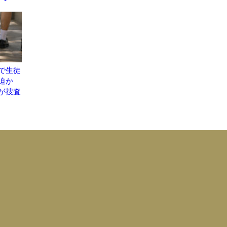
で生徒
脅迫か
が捜査