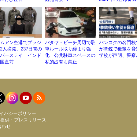
ムアン空港でブラジ
パタヤ・ビーチ周辺で駐
バンコクの名門校
2人摘発、237日間の
車ルール取り締まり強
が拳銃で後輩を
バーステイ インド
化 公共駐車スペースの
学校が声明、警察
国直前
私的占有も禁止
イバシーポリシー
報提供・プレスリリース
合わせ