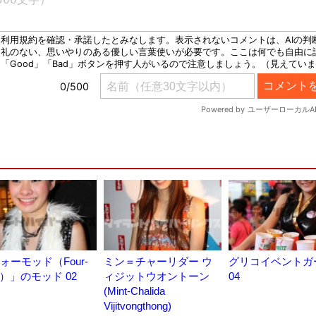
ォーモッド（Four-
ミン＝チャーリダー ウ
グリコイベントガ
d）」のモッド 02
ィジットウオントーン
04
(Mint-Chalida
Vijitvongthong)