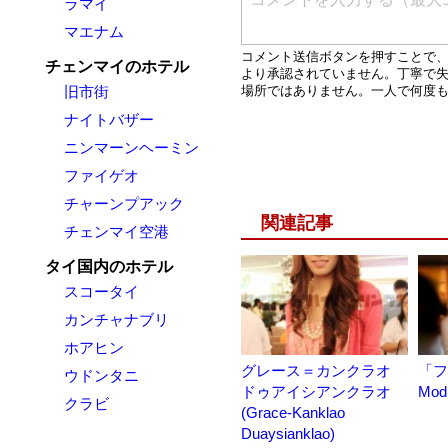
ラマイ
マエナム
チェンマイのホテル
旧市街
ナイトバザー
ニンマーンヘーミン
ファイゲオ
チャーンプアック
関連記事
チェンマイ空港
タイ国内のホテル
スコータイ
カンチャナブリ
ホアヒン
グレース＝カンクラオ
「フ
ウドンタニ
ドゥアイシアンクラオ
Mo
クラビ
(Grace-Kanklao
Duaysianklao)