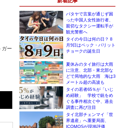
新着記事
パタヤで言葉が通じず困
った中国人女性旅行者、
親切なタクシー運転手が
観光警察へ
タイの今日は何の日？ 8
月9日はペック・パリット
ントガー
チョークの誕生日
夏休みのタイ旅行は大雨
に注意、北部・東北部な
どで局地的な大雨 海は3
メートル超の高波も
タイの若者65％が「いじ
め経験」 学校で銃をめ
ぐる事件相次ぐ中、過去
調査に再び注目
タイ北部チェンマイ「世
界遺産」へ重要局面、
ICOMOSが現地評価