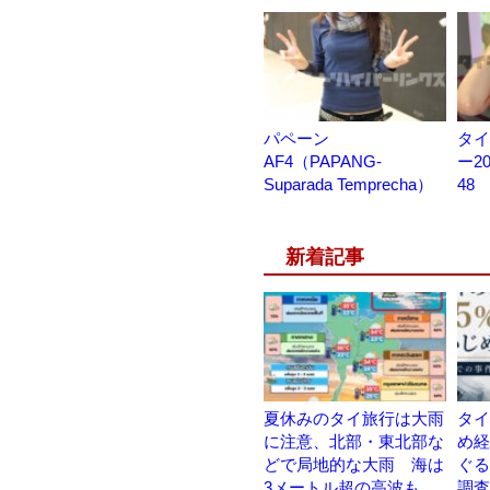
パペーン
タイ
AF4（PAPANG-
ー2
Suparada Temprecha）
48
新着記事
夏休みのタイ旅行は大雨
タイ
に注意、北部・東北部な
め経
どで局地的な大雨 海は
ぐる
3メートル超の高波も
調査