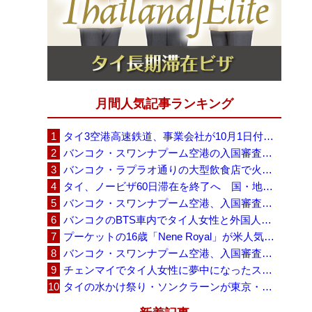
月間人気記事ランキング
タイ3空港高速鉄道、事業会社が10月1日付の契約終了を通知 「現時点での撤退決定ではない」
バンコク・スワンナプーム空港の入国審査に長蛇の列、SNSで「3～4時間待ち」との投稿が拡散
バンコク・ラプラオ通りの大型飲食店で火災、27人死亡・多数負傷
タイ、ノービザ60日滞在を終了へ 国・地域別に30日・15日へ再編
バンコク・スワンナプーム空港、入国審査で2～3時間待ちの時間帯も 審査厳格化と人員不足が影響か
バンコクのBTS車内でタイ人女性と外国人学生グループが口論、騒音めぐる動画が拡散
プーケットの16歳「Nene Royal」が米人気番組で圧巻の演奏、審査員4人全員が「Yes」
バンコク・スワンナプーム空港、入国審査の自動化ゲート拡充へ 2026年9月に第2段階
チェンマイでタイ人女性に夢中になったスウェーデン人男性、全財産を失い捨てられる
タイの水かけ祭り・ソンクラーンが東京・豊洲に、「BUBBLE SONGKRAN FESTIVAL 2026」8月1日から5日間