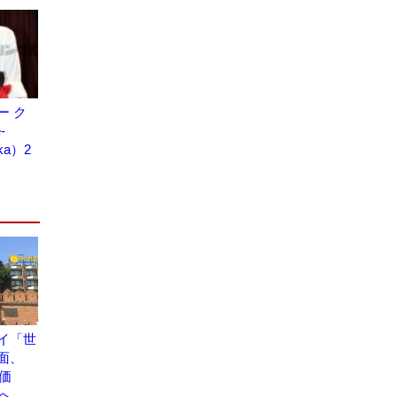
ー ク
-
gka）2
イ「世
面、
地評価
議へ