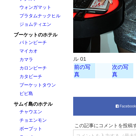
ウォンガマット
プラタムナックヒル
ジョムティエン
プーケットのホテル
パトンビーチ
マイカオ
ル 01
カマラ
前の写
次の写
カロンビーチ
真
真
カタビーチ
プーケットタウン
ピピ島
サムイ島のホテル
Faceboo
チャウエン
チョエンモン
ボープット