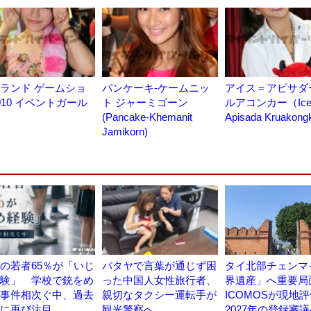
ランド ゲームショ
パンケーキ-ケームニッ
アイス＝アピサダ
010 イベントガール
ト ジャーミゴーン
ルアコンカー（Ice
(Pancake-Khemanit
Apisada Kruakon
Jamikorn)
の若者65％が「いじ
パタヤで言葉が通じず困
タイ北部チェンマ
験」 学校で銃をめ
った中国人女性旅行者、
界遺産」へ重要局
事件相次ぐ中、過去
親切なタクシー運転手が
ICOMOSが現
に再び注目
観光警察へ
2027年の登録審