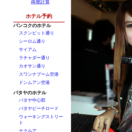
両替計算
ホテル予約
バンコクのホテル
スクンビット通り
シーロム通り
サイアム
ラチャダー通り
カオサン通り
スワンナプーム空港
ドンムアン空港
パタヤのホテル
パタヤ中心部
パタヤビーチロード
ウォーキングストリー
ト
ナクルア