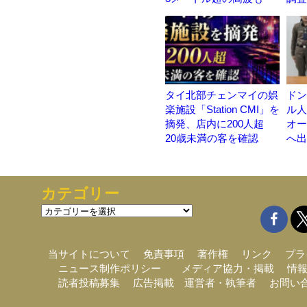
タイ北部チェンマイの娯
ドン
楽施設「Station CMI」を
ル人
摘発、店内に200人超
オー
20歳未満の客を確認
へ出
カテゴリー
カ
テ
ゴ
リ
当サイトについて
免責事項
著作権
リンク
プラ
ー
ニュース制作ポリシー
メディア協力・掲載
情
読者投稿募集
広告掲載
運営者・執筆者
お問い