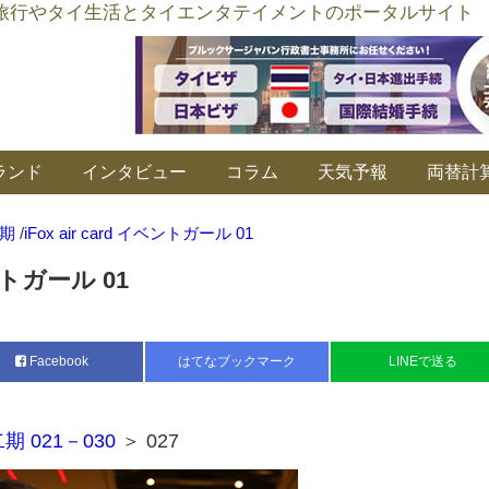
อร์ลิงค์ タイ旅行やタイ生活とタイエンタテイメントのポータルサイト
ランド
インタビュー
コラム
天気予報
両替計
期
/
iFox air card イベントガール 01
ベントガール 01
Facebook
はてなブックマーク
LINEで送る
期 021－030
＞ 027