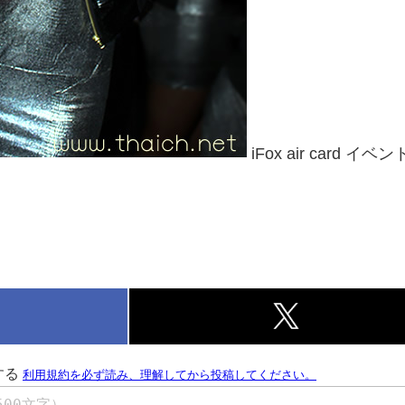
iFox air card イベ
k