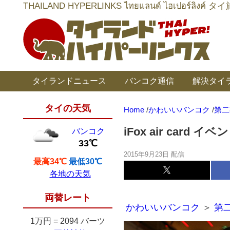
THAILAND HYPERLINKS ไทยแลนด์ ไฮเป
タイランドニュース
バンコク通信
解決タイ
タイの天気
Home
/
かわいいバンコク
/
第二
iFox air card イ
バンコク
33℃
2015年9月23日 配信
最高34℃
最低30℃
各地の天気
両替レート
かわいいバンコク
＞
第二
1万円
=
2094 バーツ