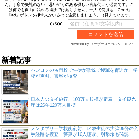
新着記事
バンコクの名門校で生徒が拳銃で後輩を脅迫か 学
校が声明、警察が捜査
日本人のタイ旅行、100万人規模が定着 タイ観光
庁は26年120万人目標
ノンタブリー学校銃乱射、14歳生徒の実弾98発の入
手経路を捜査 警察が16人聴取、射撃場も確認