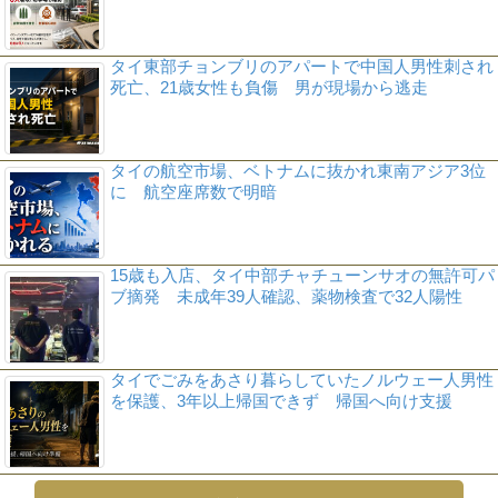
タイ東部チョンブリのアパートで中国人男性刺され
死亡、21歳女性も負傷 男が現場から逃走
タイの航空市場、ベトナムに抜かれ東南アジア3位
に 航空座席数で明暗
15歳も入店、タイ中部チャチューンサオの無許可パ
ブ摘発 未成年39人確認、薬物検査で32人陽性
タイでごみをあさり暮らしていたノルウェー人男性
を保護、3年以上帰国できず 帰国へ向け支援