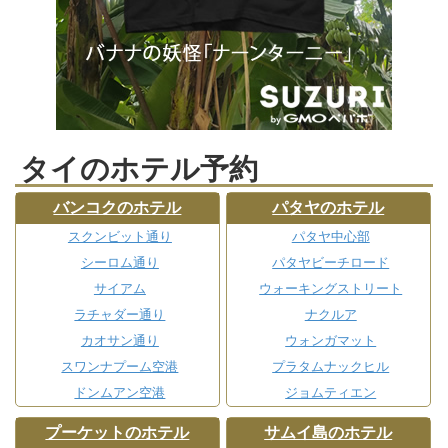
タイのホテル予約
バンコクのホテル
パタヤのホテル
スクンビット通り
パタヤ中心部
シーロム通り
パタヤビーチロード
サイアム
ウォーキングストリート
ラチャダー通り
ナクルア
カオサン通り
ウォンガマット
スワンナプーム空港
プラタムナックヒル
ドンムアン空港
ジョムティエン
プーケットのホテル
サムイ島のホテル