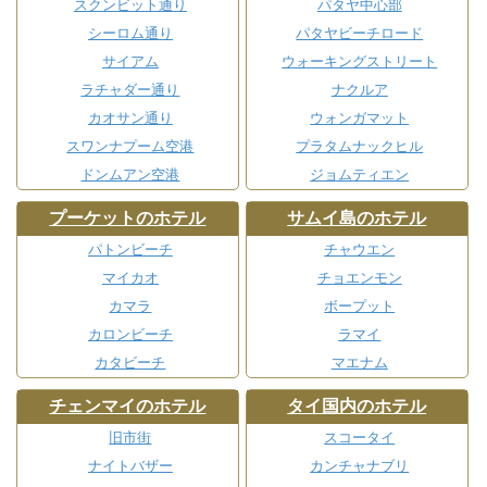
スクンビット通り
パタヤ中心部
シーロム通り
パタヤビーチロード
サイアム
ウォーキングストリート
ラチャダー通り
ナクルア
カオサン通り
ウォンガマット
スワンナプーム空港
プラタムナックヒル
ドンムアン空港
ジョムティエン
プーケットのホテル
サムイ島のホテル
パトンビーチ
チャウエン
マイカオ
チョエンモン
カマラ
ボープット
カロンビーチ
ラマイ
カタビーチ
マエナム
チェンマイのホテル
タイ国内のホテル
旧市街
スコータイ
ナイトバザー
カンチャナブリ