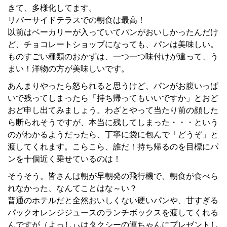
きて、多様化してます。
リバーサイドテラスでの朝食は最高！
以前はベーカリーが入っていてパンがおいしかったんだけ
ど、チョコレートショップになっても、パンは美味しい。
ものすごい種類のおかずは、一つ一つ味付けが違って、う
まい！洋物の方が美味しいです。
あんまりやったら怒られると思うけど、パンがお腹いっぱ
いで残ってしまったら「持ち帰ってもいいですか」とおど
おど申し出てみましょう。わざとやって当たり前の顔した
ら断られそうですが、本当に残してしまった・・・という
のがわかるようだったら、丁寧に袋に包んで「どうぞ」と
渡してくれます。こらこら、誰だ！持ち帰るのを目標にパ
ンを十個近く乗せているのは！
そうそう。皆さんは朝が早朝発の飛行機で、朝食が食べら
れなかった、なんてことはな～い？
普通のホテルだと全然おいしくない硬いパンや、甘すぎる
パックオレンジジュースのランチボックスを渡してくれる
んですが（よっしぃはタクシーの運ちゃんにプレゼントし