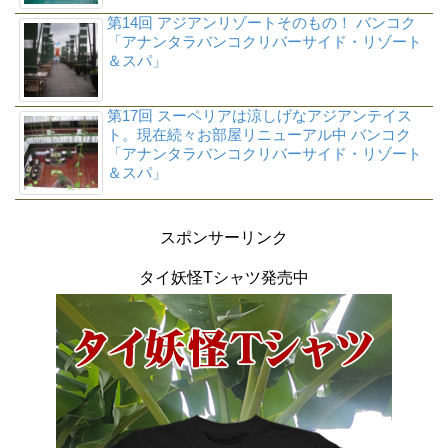
第14回 アジアンリゾートそのもの！ バンコク
「アナンタラバンコクリバーサイド・リゾート
＆スパ」
第17回 スーペリアは涼しげなアジアンテイス
ト。現在続々お部屋リニューアル中 バンコク
「アナンタラバンコクリバーサイド・リゾート
＆スパ」
スポンサーリンク
タイ妖怪Tシャツ発売中