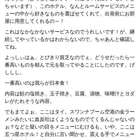
ちゃいます）、このホテル、なんとルームサービスのメニ
ューの中から好きなものを選ばせてくれて、出発前にお部
屋に用意してくれるの～！
これはなかなかないサービスなのでうれしいです！が、継
続してやっているかはわからないので、ちゃあんと確認し
てね。
よっしぃはぁ、とびきり貧乏なのでぇ、どうせだったら一
番高いものを頼んで元を取ってやることにしたのです。げ
ししし。
一番高いのは我らが日本食！
内容は鮭の塩焼き、玉子焼き、豆腐、漬物、味噌汁とヨダ
レがたれそうな内容。
でもまてよぉ、ここはタイ。スワンナプーム空港の金ラー
メンみたいに血反吐はくようなものでてくるんじゃないの
ぉ？などと疑いの目をメニューにむけるも、いや、ここは
五つ星ホテル！と自分に言い聞かせ、震える手でメニュー