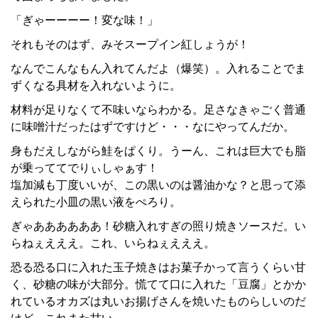
「ぎゃーーーー！変な味！」
それもそのはず、みそスープイン紅しょうが！
なんでこんなもん入れてんだよ（爆笑）。入れることでま
ずくなる具材を入れないように。
材料が足りなくて不味いならわかる。足さなきゃごく普通
に味噌汁だったはずですけど・・・なにやってんだか。
身もだえしながら鮭をぱくり。うーん、これは巨大でも脂
が乗っててでりぃしゃぁす！
塩加減も丁度いいが、この黒いのは醤油かな？と思って添
えられた小皿の黒い液をぺろり。
ぎゃああああああ！砂糖入れすぎの照り焼きソースだ。い
らねぇえええ。これ、いらねぇえええ。
恐る恐る口に入れた玉子焼きはお菓子かって言うくらい甘
く、砂糖の味が大部分。慌てて口に入れた「豆腐」とかか
れているオカズは丸いお揚げさんを焼いたものらしいのだ