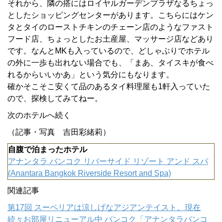
それから、隣の搭にはロイヤルガーデンプラザなるちょっ
としたショッピングセンターがあります。こちらにはケン
タとタイのローストチキンのチェーン店のようなファスト
フード店、ちょっとしたお土産屋、マッサージ店などあり
です。なんとMKも入っているので、どしゃぶりでホテル
の外に一歩も出れない場合でも、「まあ、タイスキが食べ
れるからいいかあ」という気分にもなります。
確かそこそこ安くて品のあるタイ料理屋も1軒入っていた
ので、探検してみてねー。
次のホテルへ続く
（記事・写真 吉田彩緒莉）
自腹で泊まったホテル
アナンタラ バンコク リバーサイド リゾート アンド スパ
(Anantara Bangkok Riverside Resort and Spa)
関連記事
第17回 スーペリアは涼しげなアジアンテイスト。現在
続々お部屋リニューアル中 バンコク「アナンタラバンコ