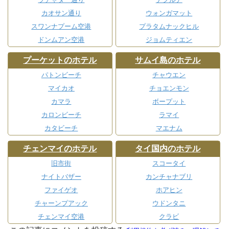
カオサン通り
ウォンガマット
スワンナプーム空港
プラタムナックヒル
ドンムアン空港
ジョムティエン
プーケットのホテル
サムイ島のホテル
パトンビーチ
チャウエン
マイカオ
チョエンモン
カマラ
ボープット
カロンビーチ
ラマイ
カタビーチ
マエナム
チェンマイのホテル
タイ国内のホテル
旧市街
スコータイ
ナイトバザー
カンチャナブリ
ファイゲオ
ホアヒン
チャーンプアック
ウドンタニ
チェンマイ空港
クラビ