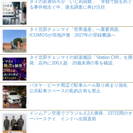
タイの若者65％が「いじめ経験」 学校で銃をめぐ
る事件相次ぐ中、過去調査に再び注目
タイ北部チェンマイ「世界遺産」へ重要局面、
ICOMOSが現地評価 2027年の登録審議へ
タイ北部チェンマイの娯楽施設「Station CMI」を摘
発、店内に200人超 20歳未満の客を確認
パタヤ・ビーチ周辺で駐車ルール取り締まり強化
公共駐車スペースの私的占有も禁止
ドンムアン空港でブラジル人2人摘発、237日間のオ
ーバーステイ インドへ出国直前