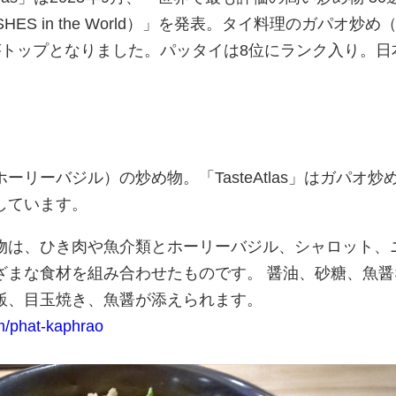
RY DISHES in the World）」を発表。タイ料理のガパオ炒め（
オ）がトップとなりました。パッタイは8位にランク入り。日
。
リーバジル）の炒め物。「TasteAtlas」はガパオ炒
しています。
物は、ひき肉や魚介類とホーリーバジル、シャロット、
ざまな食材を組み合わせたものです。 醤油、砂糖、魚醤
飯、目玉焼き、魚醤が添えられます。
om/phat-kaphrao