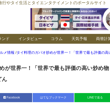
อร์ลิงค์ タイ旅行やタイ生活とタイエンタテイメントのポータルサイト
ランド
インタビュー
コラム
天気予報
両替計
ルメ情報
/
タイ料理のガパオ炒めが世界一！「世界で最も評価の高
めが世界一！「世界で最も評価の高い炒め物 
どん
Facebook
はてなブックマーク
LINEで送る