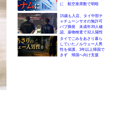
に 航空座席数で明暗
15歳も入店、タイ中部チ
ャチューンサオの無許可
パブ摘発 未成年39人確
認、薬物検査で32人陽性
タイでごみをあさり暮ら
していたノルウェー人男
性を保護、3年以上帰国で
きず 帰国へ向け支援