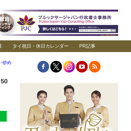
算
タイ祝日・休日カレンダー
PR記事
い炒め
50