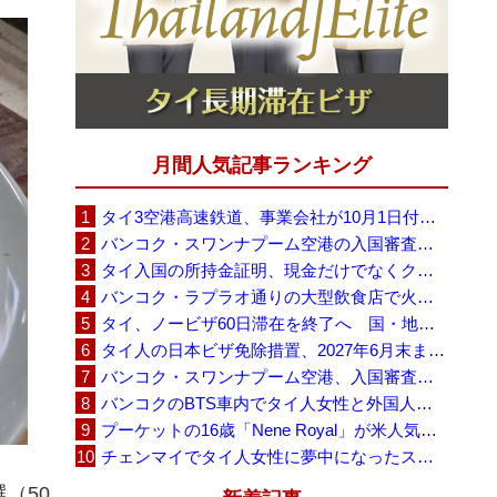
月間人気記事ランキング
タイ3空港高速鉄道、事業会社が10月1日付の契約終了を通知 「現時点での撤退決定ではない」
バンコク・スワンナプーム空港の入国審査に長蛇の列、SNSで「3～4時間待ち」との投稿が拡散
タイ入国の所持金証明、現金だけでなくクレジットカードや銀行明細も提示可能
バンコク・ラプラオ通りの大型飲食店で火災、27人死亡・多数負傷
タイ、ノービザ60日滞在を終了へ 国・地域別に30日・15日へ再編
タイ人の日本ビザ免除措置、2027年6月末まで延長 不安広がる中でひとまず安堵
バンコク・スワンナプーム空港、入国審査で2～3時間待ちの時間帯も 審査厳格化と人員不足が影響か
バンコクのBTS車内でタイ人女性と外国人学生グループが口論、騒音めぐる動画が拡散
プーケットの16歳「Nene Royal」が米人気番組で圧巻の演奏、審査員4人全員が「Yes」
チェンマイでタイ人女性に夢中になったスウェーデン人男性、全財産を失い捨てられる
選（50