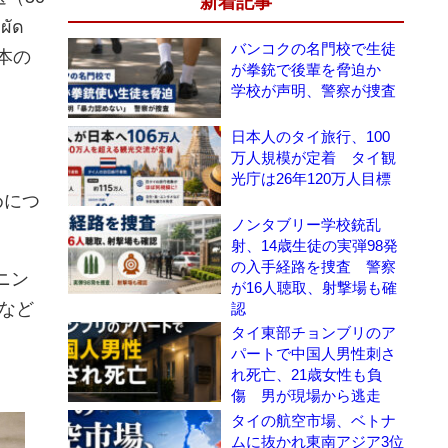
新着記事
ผัด
バンコクの名門校で生徒
本の
が拳銃で後輩を脅迫か
学校が声明、警察が捜査
日本人のタイ旅行、100
万人規模が定着 タイ観
光庁は26年120万人目標
めにつ
ノンタブリー学校銃乱
射、14歳生徒の実弾98発
の入手経路を捜査 警察
ニン
が16人聴取、射撃場も確
など
認
タイ東部チョンブリのア
パートで中国人男性刺さ
れ死亡、21歳女性も負
傷 男が現場から逃走
タイの航空市場、ベトナ
ムに抜かれ東南アジア3位