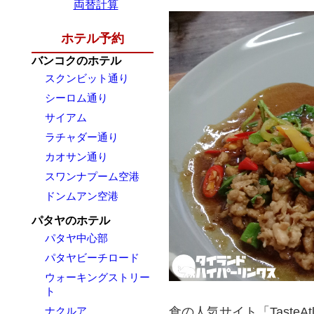
両替計算
ホテル予約
バンコクのホテル
スクンビット通り
シーロム通り
サイアム
ラチャダー通り
カオサン通り
スワンナプーム空港
ドンムアン空港
パタヤのホテル
パタヤ中心部
パタヤビーチロード
ウォーキングストリー
ト
食の人気サイト「TasteA
ナクルア