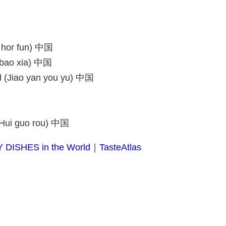
 hor fun) 中国
 bao xia) 中国
d (Jiao yan you yu) 中国
(Hui guo rou) 中国
Y DISHES in the World｜TasteAtlas