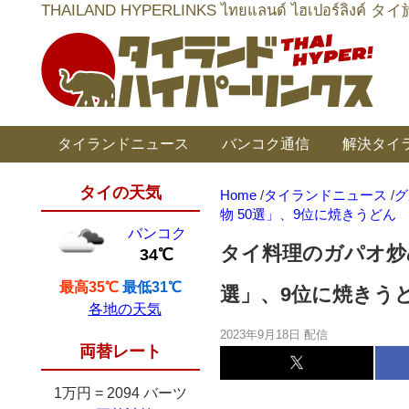
THAILAND HYPERLINKS ไทยแลนด์ ไฮเป
タイランドニュース
バンコク通信
解決タイ
タイの天気
Home
/
タイランドニュース
/
グ
物 50選」、9位に焼きうどん
バンコク
タイ料理のガパオ炒
34℃
最高35℃
最低31℃
選」、9位に焼きう
各地の天気
2023年9月18日 配信
両替レート
1万円
=
2094 バーツ