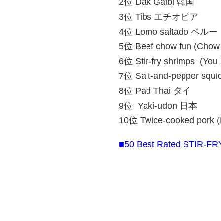
2位 Dak Galbi 韓国
3位 Tibs エチオピア
4位 Lomo saltado ペルー
5位 Beef chow fun (Chow
6位 Stir-fry shrimps (You
7位 Salt-and-pepper squi
8位 Pad Thai タイ
9位 Yaki-udon 日本
10位 Twice-cooked pork 
■50 Best Rated STIR-FR