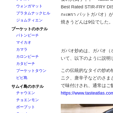
ウォンガマット
Best Rated STIR-F
プラタムナックヒル
กะเพรา パットガパ
ジョムティエン
焼きうどんは9位でした
プーケットのホテル
パトンビーチ
マイカオ
カマラ
ガパオ炒めは、ガパオ（ホー
カロンビーチ
いて、以下のように説明
カタビーチ
この伝統的なタイの炒め
プーケットタウン
ニク、唐辛子などのさま
ピピ島
で味付けされ、通常はご
サムイ島のホテル
https://www.tasteatlas.c
チャウエン
チョエンモン
ボープット