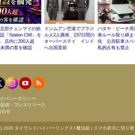
北部チェンマイの娯
ドンムアン空港でブラジ
パタヤ・ビーチ周
「Station CMI」を
ル人2人摘発、237日間の
車ルール取り締ま
、店内に200人超
オーバーステイ インド
化 公共駐車スペ
歳未満の客を確認
へ出国直前
私的占有も禁止
イバシーポリシー
報提供・プレスリリース
合わせ
タイランドハイパーリンクス⚡魔法組
スマホ表示に切り替
C) 2026
|