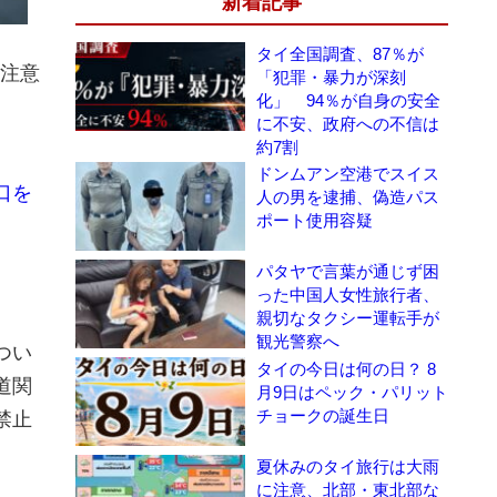
新着記事
タイ全国調査、87％が
る注意
「犯罪・暴力が深刻
化」 94％が自身の安全
に不安、政府への不信は
約7割
ドンムアン空港でスイス
口を
人の男を逮捕、偽造パス
ポート使用容疑
パタヤで言葉が通じず困
った中国人女性旅行者、
親切なタクシー運転手が
観光警察へ
つい
タイの今日は何の日？ 8
道関
月9日はペック・パリット
チョークの誕生日
禁止
夏休みのタイ旅行は大雨
に注意、北部・東北部な