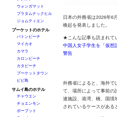
ウォンガマット
プラタムナックヒル
日本の外務省は2026年
ジョムティエン
喚起を発表しました。
プーケットのホテル
パトンビーチ
★こんな記事も読まれて
マイカオ
中国人女子学生を「仮想
カマラ
警告
カロンビーチ
カタビーチ
プーケットタウン
ピピ島
外務省によると、海外で
サムイ島のホテル
て、場所によって事前の
チャウエン
連施設、港湾、橋、国境
チョエンモン
されているケースがある
ボープット