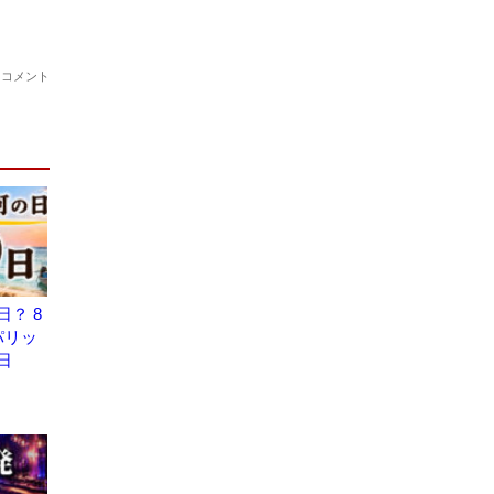
？ 8
パリッ
日