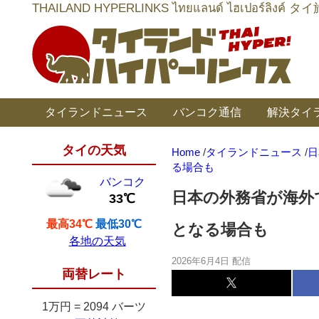
THAILAND HYPERLINKS ไทยแลนด์ ไฮเป
タイランドニュース
バンコク通信
解決タイ
タイの天気
Home
/
タイランドニュース
/
日
る場合も
バンコク
日本の外務省が海外
33℃
最高34℃
最低30℃
となる場合も
各地の天気
2026年6月4日 配信
両替レート
1万円
=
2094 バーツ