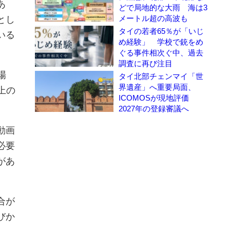
あ
どで局地的な大雨 海は3
メートル超の高波も
とし
タイの若者65％が「いじ
いる
め経験」 学校で銃をめ
ぐる事件相次ぐ中、過去
調査に再び注目
場
タイ北部チェンマイ「世
界遺産」へ重要局面、
上の
ICOMOSが現地評価
2027年の登録審議へ
動画
必要
があ
合が
びか