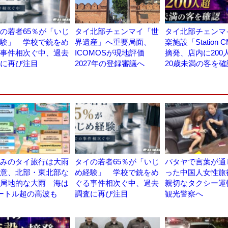
の若者65％が「いじ
タイ北部チェンマイ「世
タイ北部チェンマ
験」 学校で銃をめ
界遺産」へ重要局面、
楽施設「Station 
事件相次ぐ中、過去
ICOMOSが現地評価
摘発、店内に20
に再び注目
2027年の登録審議へ
20歳未満の客を確
みのタイ旅行は大雨
タイの若者65％が「いじ
パタヤで言葉が通
意、北部・東北部な
め経験」 学校で銃をめ
った中国人女性旅
局地的な大雨 海は
ぐる事件相次ぐ中、過去
親切なタクシー運
ートル超の高波も
調査に再び注目
観光警察へ