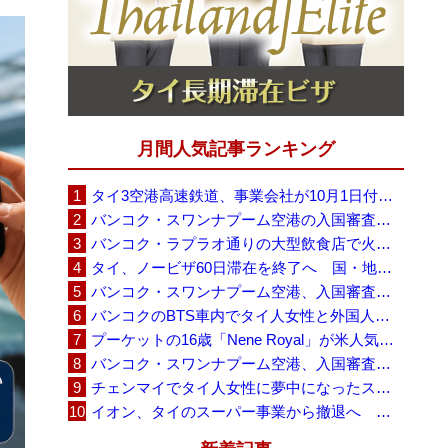
月間人気記事ランキング
タイ3空港高速鉄道、事業会社が10月1日付の契約終了を通知 「現時点での撤退決定ではない」
バンコク・スワンナプーム空港の入国審査に長蛇の列、SNSで「3～4時間待ち」との投稿が拡散
バンコク・ラプラオ通りの大型飲食店で火災、27人死亡・多数負傷
タイ、ノービザ60日滞在を終了へ 国・地域別に30日・15日へ再編
バンコク・スワンナプーム空港、入国審査で2～3時間待ちの時間帯も 審査厳格化と人員不足が影響か
バンコクのBTS車内でタイ人女性と外国人学生グループが口論、騒音めぐる動画が拡散
プーケットの16歳「Nene Royal」が米人気番組で圧巻の演奏、審査員4人全員が「Yes」
バンコク・スワンナプーム空港、入国審査の自動化ゲート拡充へ 2026年9月に第2段階
チェンマイでタイ人女性に夢中になったスウェーデン人男性、全財産を失い捨てられる
イオン、タイのスーパー事業から撤退へ 「MaxValu」30店舗をセントラルに売却