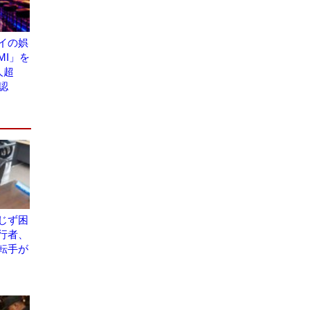
イの娯
CMI」を
0人超
認
じず困
行者、
転手が