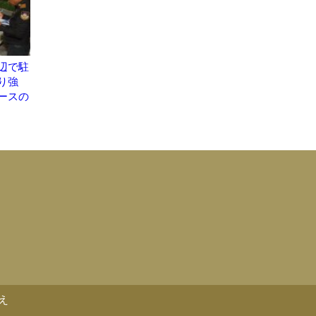
辺で駐
り強
ースの
え