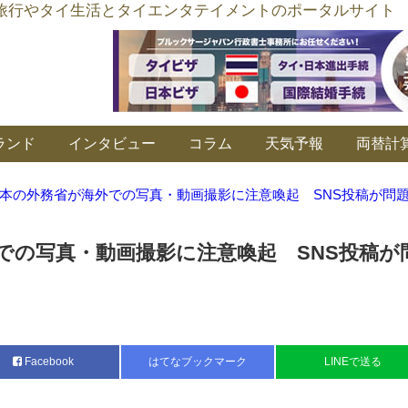
อร์ลิงค์ タイ旅行やタイ生活とタイエンタテイメントのポータルサイト
ランド
インタビュー
コラム
天気予報
両替計
本の外務省が海外での写真・動画撮影に注意喚起 SNS投稿が問
での写真・動画撮影に注意喚起 SNS投稿が
Facebook
はてなブックマーク
LINEで送る