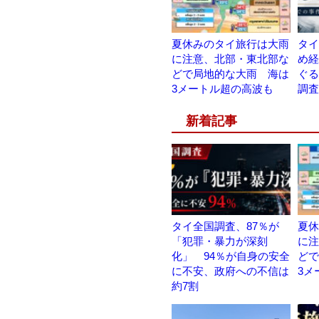
夏休みのタイ旅行は大雨
タイ
に注意、北部・東北部な
め経
どで局地的な大雨 海は
ぐる
3メートル超の高波も
調査
新着記事
タイ全国調査、87％が
夏休
「犯罪・暴力が深刻
に注
化」 94％が自身の安全
どで
に不安、政府への不信は
3メ
約7割