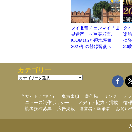
タイ北部チェンマイ「世
タイ
界遺産」へ重要局面、
楽施設
ICOMOSが現地評価
摘発
2027年の登録審議へ
20
カテゴリー
カ
テ
ゴ
リ
当サイトについて
免責事項
著作権
リンク
プラ
ー
ニュース制作ポリシー
メディア協力・掲載
情
読者投稿募集
広告掲載
運営者・執筆者
お問い
(