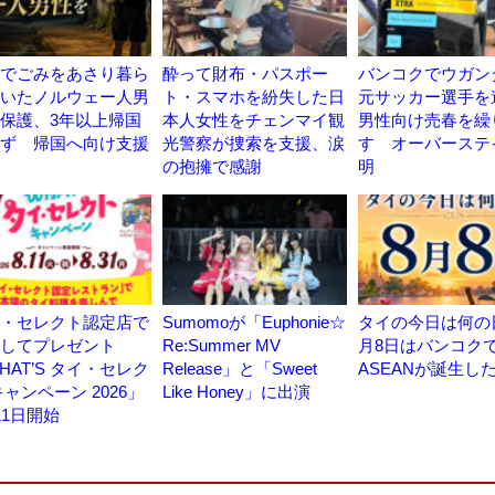
でごみをあさり暮ら
酔って財布・パスポー
バンコクでウガン
いたノルウェー人男
ト・スマホを紛失した日
元サッカー選手を
保護、3年以上帰国
本人女性をチェンマイ観
男性向け売春を繰
ず 帰国へ向け支援
光警察が捜索を支援、涙
す オーバーステ
の抱擁で感謝
明
・セレクト認定店で
Sumomoが「Euphonie☆
タイの今日は何の日
事してプレゼント
Re:Summer MV
月8日はバンコク
HAT’S タイ・セレク
Release」と「Sweet
ASEANが誕生し
キャンペーン 2026」
Like Honey」に出演
11日開始