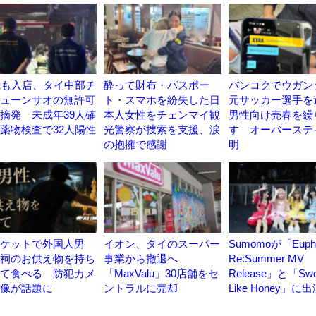
歳も入店、タイ中部チ
酔って財布・パスポー
バンコクでウガン
ューンサオの無許可
ト・スマホを紛失した日
元サッカー選手を
摘発 未成年39人確
本人女性をチェンマイ観
男性向け売春を繰
薬物検査で32人陽性
光警察が捜索を支援、涙
す オーバーステ
の抱擁で感謝
明
ケットで外国人男
イオン、タイのスーパー
Sumomoが「Euph
祠のお供え物を持ち
事業から撤退へ
Re:Summer MV
て食べる 防犯カメ
「MaxValu」30店舗をセ
Release」と「Swe
像が話題に
ントラルに売却
Like Honey」に