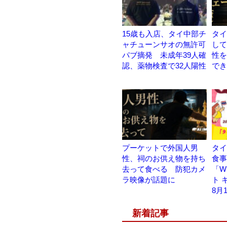
15歳も入店、タイ中部チ
タイ
ャチューンサオの無許可
して
パブ摘発 未成年39人確
性を
認、薬物検査で32人陽性
でき
プーケットで外国人男
タイ
性、祠のお供え物を持ち
食
去って食べる 防犯カメ
「W
ラ映像が話題に
ト 
8月
新着記事