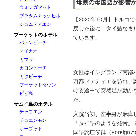
母親の母国語が影響
ウォンガマット
プラタムナックヒル
【2025年10月】トル
ジョムティエン
戻した後に「タイ語なま
プーケットのホテル
ています。
パトンビーチ
マイカオ
カマラ
カロンビーチ
女性はイングランド南部ハ
カタビーチ
西部フェティエを訪れ、
プーケットタウン
ける途中で突然足が動か
ピピ島
た。
サムイ島のホテル
チャウエン
入院当初、左半身が麻痺
チョエンモン
「タイ語のような発音」
ボープット
国語訛症候群（Foreign