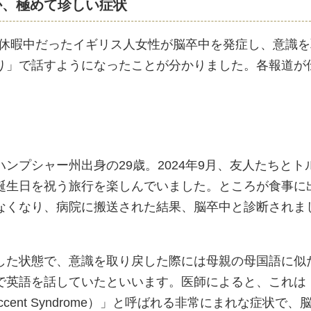
か、極めて珍しい症状
コで休暇中だったイギリス人女性が脳卒中を発症し、意識
り」で話すようになったことが分かりました。各報道が
ンプシャー州出身の29歳。2024年9月、友人たちとト
誕生日を祝う旅行を楽しんでいました。ところが食事に
なくなり、病院に搬送された結果、脳卒中と診断されま
した状態で、意識を取り戻した際には母親の母国語に似
で英語を話していたといいます。医師によると、これは
 Accent Syndrome）」と呼ばれる非常にまれな症状で、