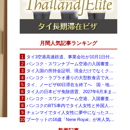
月間人気記事ランキング
タイ3空港高速鉄道、事業会社が10月1日付の契約終了を通知 「現時点での撤退決定ではない」
バンコク・スワンナプーム空港の入国審査に長蛇の列、SNSで「3～4時間待ち」との投稿が拡散
タイ入国の所持金証明、現金だけでなくクレジットカードや銀行明細も提示可能
バンコク・ラプラオ通りの大型飲食店で火災、27人死亡・多数負傷
タイ、ノービザ60日滞在を終了へ 国・地域別に30日・15日へ再編
タイ人の日本ビザ免除措置、2027年6月末まで延長 不安広がる中でひとまず安堵
バンコク・スワンナプーム空港、入国審査で2～3時間待ちの時間帯も 審査厳格化と人員不足が影響か
バンコクのBTS車内でタイ人女性と外国人学生グループが口論、騒音めぐる動画が拡散
チェンマイでタイ人女性に夢中になったスウェーデン人男性、全財産を失い捨てられる
プーケットの16歳「Nene Royal」が米人気番組で圧巻の演奏、審査員4人全員が「Yes」