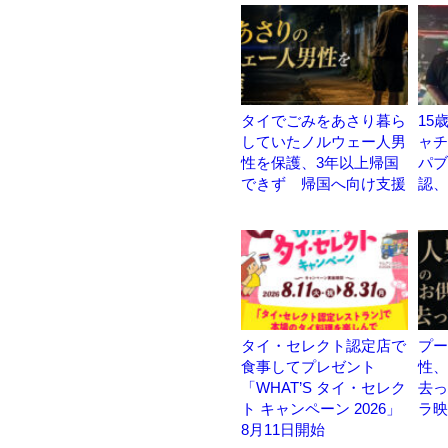
タイでごみをあさり暮ら
15
していたノルウェー人男
ャチ
性を保護、3年以上帰国
パブ
できず 帰国へ向け支援
認、
タイ・セレクト認定店で
プー
食事してプレゼント
性、
「WHAT’S タイ・セレク
去っ
ト キャンペーン 2026」
ラ映
8月11日開始