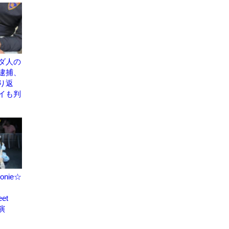
ダ人の
逮捕、
り返
イも判
onie☆
et
出演