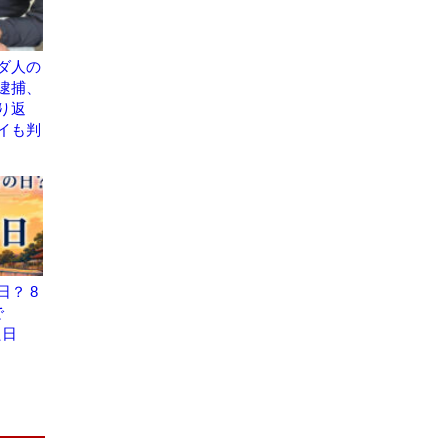
ダ人の
逮捕、
り返
イも判
？ 8
で
た日