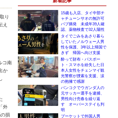
新着記事
15歳も入店、タイ中部チ
を取り
ャチューンサオの無許可
パブ摘発 未成年39人確
伝え
認、薬物検査で32人陽性
タイでごみをあさり暮ら
していたノルウェー人男
性を保護、3年以上帰国で
きず 帰国へ向け支援
酔って財布・パスポー
ルコ南
ト・スマホを紛失した日
出か
本人女性をチェンマイ観
光警察が捜索を支援、涙
し
の抱擁で感謝
バンコクでウガンダ人の
元サッカー選手を逮捕、
た
男性向け売春を繰り返
す オーバーステイも判
「外
明
脳の損
プーケットで外国人男