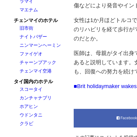
ラマイ
傷などにより発音やイン
マエナム
女性は1か月ほどトルコ
チェンマイのホテル
旧市街
のリハビリを経て歩行が
ナイトバザー
のだとか。
ニンマーンヘーミン
医師は、母親がタイ出身
ファイゲオ
あると説明しています。
チャーンプアック
チェンマイ空港
も、回復への努力を続け
タイ国内のホテル
■Brit holidaymaker wakes u
スコータイ
カンチャナブリ
ホアヒン
ウドンタニ
Faceboo
クラビ