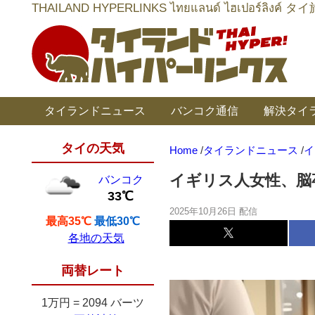
THAILAND HYPERLINKS ไทยแลนด์ ไฮเป
タイランドニュース
バンコク通信
解決タイ
タイの天気
Home
/
タイランドニュース
/
イ
イギリス人女性、脳
バンコク
33℃
2025年10月26日 配信
最高35℃
最低30℃
各地の天気
両替レート
1万円
=
2094 バーツ