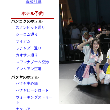
両替計算
ホテル予約
バンコクのホテル
スクンビット通り
シーロム通り
サイアム
ラチャダー通り
カオサン通り
スワンナプーム空港
ドンムアン空港
パタヤのホテル
パタヤ中心部
パタヤビーチロード
ウォーキングストリー
ト
ナクルア