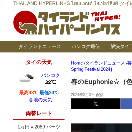
THAILAND HYPERLINKS ไทยแลนด์ ไฮเป
タイランドニュース
バンコク通信
解決タイ
タイの天気
Home
/
タイランドニュース
/
芸
Spring Festival 2024］
バンコク
春のEuphonie☆（色違い
32℃
最高33℃
最低30℃
2024年3月3日 配信
各地の天気
両替レート
1万円
=
2089 バーツ