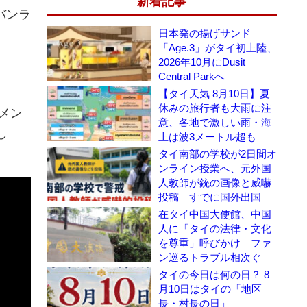
新着記事
バンラ
日本発の揚げサンド
「Age.3」がタイ初上陸、
2026年10月にDusit
Central Parkへ
【タイ天気 8月10日】夏
休みの旅行者も大雨に注
はメン
意、各地で激しい雨・海
し
上は波3メートル超も
タイ南部の学校が2日間オ
ンライン授業へ、元外国
人教師が銃の画像と威嚇
投稿 すでに国外出国
在タイ中国大使館、中国
人に「タイの法律・文化
を尊重」呼びかけ ファ
ン巡るトラブル相次ぐ
タイの今日は何の日？ 8
月10日はタイの「地区
長・村長の日」