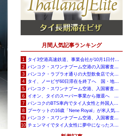
月間人気記事ランキング
タイ3空港高速鉄道、事業会社が10月1日付の契約終了を通知 「現時点での撤退決定ではない」
バンコク・スワンナプーム空港の入国審査に長蛇の列、SNSで「3～4時間待ち」との投稿が拡散
バンコク・ラプラオ通りの大型飲食店で火災、27人死亡・多数負傷
タイ、ノービザ60日滞在を終了へ 国・地域別に30日・15日へ再編
バンコク・スワンナプーム空港、入国審査で2～3時間待ちの時間帯も 審査厳格化と人員不足が影響か
イオン、タイのスーパー事業から撤退へ 「MaxValu」30店舗をセントラルに売却
バンコクのBTS車内でタイ人女性と外国人学生グループが口論、騒音めぐる動画が拡散
プーケットの16歳「Nene Royal」が米人気番組で圧巻の演奏、審査員4人全員が「Yes」
バンコク・スワンナプーム空港、入国審査の自動化ゲート拡充へ 2026年9月に第2段階
チェンマイでタイ人女性に夢中になったスウェーデン人男性、全財産を失い捨てられる