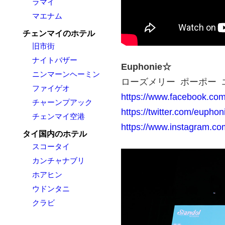
ラマイ
マエナム
チェンマイのホテル
旧市街
ナイトバザー
Euphonie☆
ニンマーンヘーミン
ローズメリー ポーポー 
ファイゲオ
https://www.facebook.com/
チャーンプアック
https://twitter.com/euphon
チェンマイ空港
https://www.instagram.com
タイ国内のホテル
スコータイ
カンチャナブリ
ホアヒン
ウドンタニ
クラビ