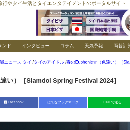
อร์ลิงค์ タイ旅行やタイ生活とタイエンタテイメントのポータルサイト
ランド
インタビュー
コラム
天気予報
両替計
能ニュース タイ
/
タイのアイドル
/
春のEuphonie☆（色違い）［Siam
）［Siamdol Spring Festival 2024］
Facebook
はてなブックマーク
LINEで送る