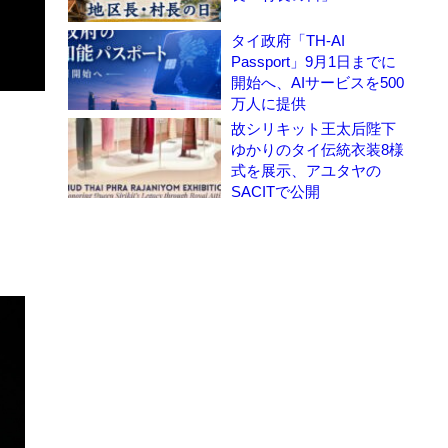
タイ政府「TH-AI
Passport」9月1日までに
開始へ、AIサービスを500
万人に提供
故シリキット王太后陛下
ゆかりのタイ伝統衣装8様
式を展示、アユタヤの
SACITで公開