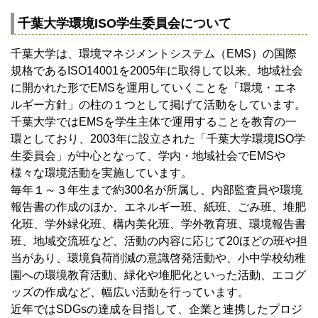
千葉大学環境ISO学生委員会について
千葉大学は、環境マネジメントシステム（EMS）の国際
規格であるISO14001を2005年に取得して以来、地域社会
に開かれた形でEMSを運用していくことを「環境・エネ
ルギー方針」の柱の１つとして掲げて活動をしています。
千葉大学ではEMSを学生主体で運用することを教育の一
環としており、2003年に設立された「千葉大学環境ISO学
生委員会」が中心となって、学内・地域社会でEMSや
様々な環境活動を実施しています。
毎年１～３年生まで約300名が所属し、内部監査員や環境
報告書の作成のほか、エネルギー班、紙班、ごみ班、堆肥
化班、学外緑化班、構内美化班、学外教育班、環境報告書
班、地域交流班など、活動の内容に応じて20ほどの班や担
当があり、環境負荷削減の意識啓発活動や、小中学校幼稚
園への環境教育活動、緑化や堆肥化といった活動、エコグ
ッズの作成など、幅広い活動を行っています。
近年ではSDGsの達成を目指して、企業と連携したプロジ