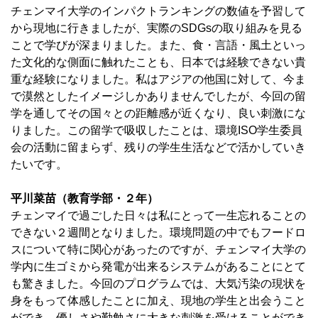
チェンマイ大学のインパクトランキングの数値を予習して
から現地に行きましたが、実際のSDGsの取り組みを見る
ことで学びが深まりました。また、食・言語・風土といっ
た文化的な側面に触れたことも、日本では経験できない貴
重な経験になりました。私はアジアの他国に対して、今ま
で漠然としたイメージしかありませんでしたが、今回の留
学を通してその国々との距離感が近くなり、良い刺激にな
りました。この留学で吸収したことは、環境ISO学生委員
会の活動に留まらず、残りの学生生活などで活かしていき
たいです。
平川菜苗（教育学部・２年）
チェンマイで過ごした日々は私にとって一生忘れることの
できない２週間となりました。環境問題の中でもフードロ
スについて特に関心があったのですが、チェンマイ大学の
学内に生ゴミから発電が出来るシステムがあることにとて
も驚きました。今回のプログラムでは、大気汚染の現状を
身をもって体感したことに加え、現地の学生と出会うこと
ができ、優しさや勤勉さに大きな刺激を受けることができ