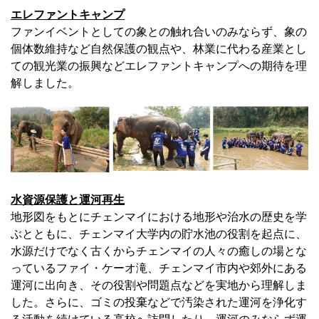
エレファントキャンプ
ファンイベントとしての象との触れ合いのみならず、象の
個体数維持など自然保護の観点や、林業に代わる産業とし
ての観光業の振興などエレファントキャンプへの期待を理
解しました。
水資源保護と運河再生
地形図をもとにチェンマイにおける地形や治水の歴史を学
ぶとともに、チェンマイ大学内の貯水池の役割を起点に、
水源だけでなく古くからチェンマイの人々の癒しの場とな
っているファイ・ケーオ滝、チェンマイ市内や郊外にある
運河に出向き、その役割や問題点などを実地から理解しま
した。さらに、ゴミの投棄などで汚染された運河を浄化す