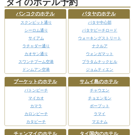
タイのホテル予約
バンコクのホテル
パタヤのホテル
スクンビット通り
パタヤ中心部
シーロム通り
パタヤビーチロード
サイアム
ウォーキングストリート
ラチャダー通り
ナクルア
カオサン通り
ウォンガマット
スワンナプーム空港
プラタムナックヒル
ドンムアン空港
ジョムティエン
プーケットのホテル
サムイ島のホテル
パトンビーチ
チャウエン
マイカオ
チョエンモン
カマラ
ボープット
カロンビーチ
ラマイ
カタビーチ
マエナム
チェンマイのホテル
タイ国内のホテル