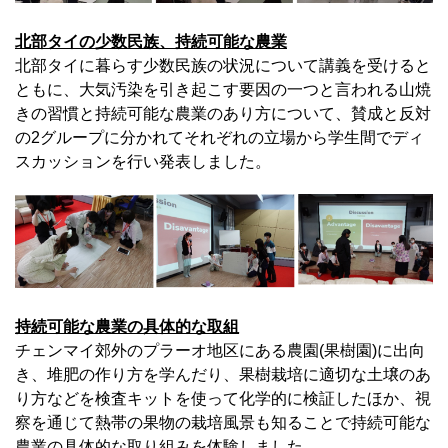
北部タイの少数民族、持続可能な農業
北部タイに暮らす少数民族の状況について講義を受けると
ともに、大気汚染を引き起こす要因の一つと言われる山焼
きの習慣と持続可能な農業のあり方について、賛成と反対
の2グループに分かれてそれぞれの立場から学生間でディ
スカッションを行い発表しました。
持続可能な農業の具体的な取組
チェンマイ郊外のプラーオ地区にある農園(果樹園)に出向
き、堆肥の作り方を学んだり、果樹栽培に適切な土壌のあ
り方などを検査キットを使って化学的に検証したほか、視
察を通じて熱帯の果物の栽培風景も知ることで持続可能な
農業の具体的な取り組みを体験しました。