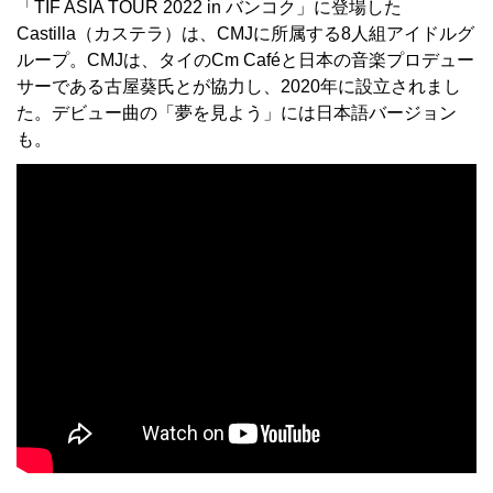
「TIF ASIA TOUR 2022 in バンコク」に登場した
Castilla（カステラ）は、CMJに所属する8人組アイドルグ
ループ。CMJは、タイのCm Caféと日本の音楽プロデュー
サーである古屋葵氏とが協力し、2020年に設立されまし
た。デビュー曲の「夢を見よう」には日本語バージョン
も。