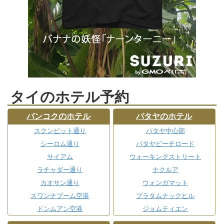
タイのホテル予約
バンコクのホテル
パタヤのホテル
スクンビット通り
パタヤ中心部
シーロム通り
パタヤビーチロード
サイアム
ウォーキングストリート
ラチャダー通り
ナクルア
カオサン通り
ウォンガマット
スワンナプーム空港
プラタムナックヒル
ドンムアン空港
ジョムティエン