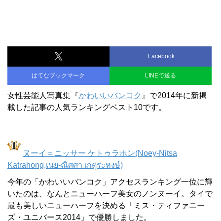
Facebook
はてなブックマーク
LINEで送る
女性芸能人写真集『
かわいいバンコク
』で2014年に新掲
載した記事の人気ランキングベスト10です。
ヌーイ＝ニッサー ケトゥラホン(Noey-Nitsa
Katrahong,เนย-ณิศศา เกตุระหงษ์)
今年の「かわいいバンコク」アクセスランキング一位に輝
いたのは、なんとニューハーフ美女のノンヌーイ。タイで
最も美しいニューハーフを決める「ミス・ティファニー
ズ・ユニバース2014」で優勝しました。