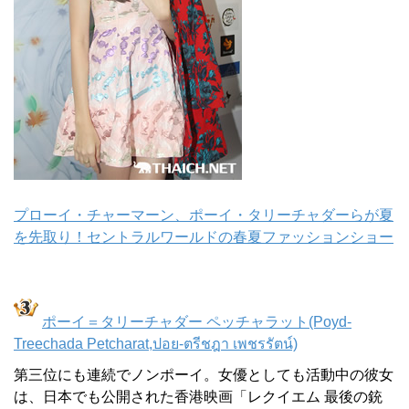
プローイ・チャーマーン、ポーイ・タリーチャダーらが夏
を先取り！セントラルワールドの春夏ファッションショー
ポーイ＝タリーチャダー ペッチャラット(Poyd-
Treechada Petcharat,ปอย-ตรีชฎา เพชรรัตน์)
第三位にも連続でノンポーイ。女優としても活動中の彼女
は、日本でも公開された香港映画「レクイエム 最後の銃