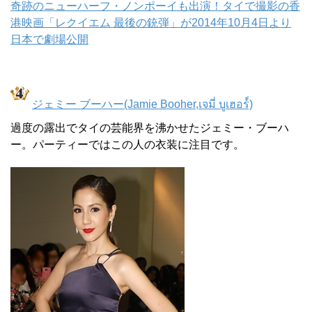
奇跡のニューハーフ・ノンポーイも出演！タイで撮影の香
港映画「レクイエム 最後の銃弾」が2014年10月4日より
日本で劇場公開
ジェミー ブーハー(Jamie Booher,เจมี่ บูเฮอร์์)
過度の露出でタイの芸能界を沸かせたジェミー・ブーハ
ー。パーティーではこの人の衣装に注目です。