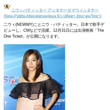
ニウ＝パティッター アッタヤータマウィッタヤー
(New-Patitta Attayatamavitaya,นิว-ปทิตตา อัธยาตมวิทยา)
二ウィ(NEWWY)ことニウ・パティッター。日本で歌手デ
ビューし、CMなどで活躍。12月31日には出演映画「The
One Ticket」が公開になります。