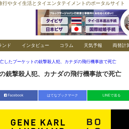
อร์ลิงค์ タイ旅行やタイ生活とタイエンタテイメントのポータルサイト
ランド
インタビュー
コラム
天気予報
両替計
亡したプーケットの銃撃殺人犯、カナダの飛行機事故で死亡
の銃撃殺人犯、カナダの飛行機事故で死亡
Facebook
はてなブックマーク
LINEで送る