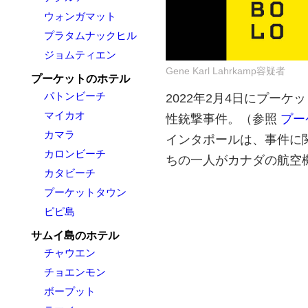
ウォンガマット
プラタムナックヒル
ジョムティエン
Gene Karl Lahrkamp容疑者
プーケットのホテル
パトンビーチ
2022年2月4日にプー
マイカオ
性銃撃事件。（参照
プー
カマラ
インタポールは、事件に
カロンビーチ
ちの一人がカナダの航空
カタビーチ
プーケットタウン
ピピ島
サムイ島のホテル
チャウエン
チョエンモン
ボープット