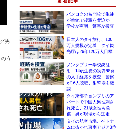
新着記事
バンコクの名門校で生徒
が拳銃で後輩を脅迫か
学校が声明、警察が捜査
日本人のタイ旅行、100
ング男
万人規模が定着 タイ観
光庁は26年120万人目標
そのう
ノンタブリー学校銃乱
射、14歳生徒の実弾98発
の入手経路を捜査 警察
が16人聴取、射撃場も確
認
タイ東部チョンブリのア
パートで中国人男性刺さ
れ死亡、21歳女性も負
傷 男が現場から逃走
タイの航空市場、ベトナ
ムに抜かれ東南アジア3位