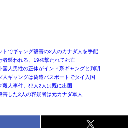
ットでギャング殺害の2人のカナダ人を手配
行者襲われる、19発撃たれて死亡
外国人男性の正体がインド系ギャングと判明
ダ人ギャングは偽造パスポートでタイ入国
グ殺人事件、犯人2人は既に出国
殺害した2人の容疑者は元カナダ軍人
k