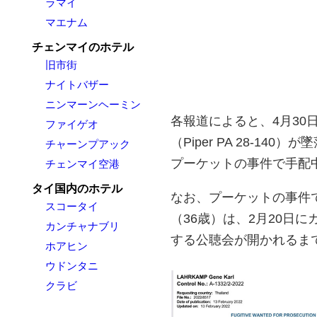
ラマイ
マエナム
チェンマイのホテル
旧市街
ナイトバザー
ニンマーンヘーミン
各報道によると、4月30
ファイゲオ
（Piper PA 28-
チャーンプアック
プーケットの事件で手配中のG
チェンマイ空港
タイ国内のホテル
なお、プーケットの事件で手配さ
スコータイ
（36歳）は、2月20日
カンチャナブリ
する公聴会が開かれるま
ホアヒン
ウドンタニ
クラビ