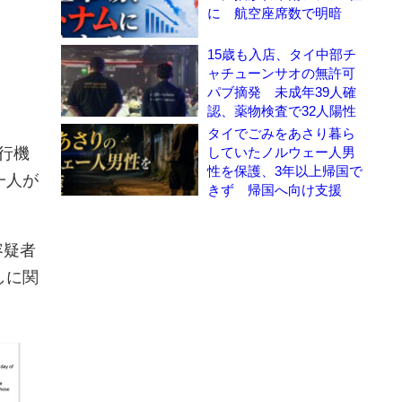
に 航空座席数で明暗
15歳も入店、タイ中部チ
ャチューンサオの無許可
パブ摘発 未成年39人確
認、薬物検査で32人陽性
タイでごみをあさり暮ら
していたノルウェー人男
行機
性を保護、3年以上帰国で
一人が
きず 帰国へ向け支援
容疑者
しに関