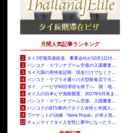
月間人気記事ランキング
タイ3空港高速鉄道、事業会社が10月1日付の契約終了を通知 「現時点での撤退決定ではない」
バンコク・スワンナプーム空港の入国審査に長蛇の列、SNSで「3～4時間待ち」との投稿が拡散
タイ入国の所持金証明、現金だけでなくクレジットカードや銀行明細も提示可能
バンコク・ラプラオ通りの大型飲食店で火災、27人死亡・多数負傷
タイ、ノービザ60日滞在を終了へ 国・地域別に30日・15日へ再編
タイ人の日本ビザ免除措置、2027年6月末まで延長 不安広がる中でひとまず安堵
バンコク・スワンナプーム空港、入国審査で2～3時間待ちの時間帯も 審査厳格化と人員不足が影響か
バンコクのBTS車内でタイ人女性と外国人学生グループが口論、騒音めぐる動画が拡散
プーケットの16歳「Nene Royal」が米人気番組で圧巻の演奏、審査員4人全員が「Yes」
チェンマイでタイ人女性に夢中になったスウェーデン人男性、全財産を失い捨てられる