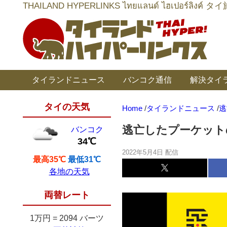
THAILAND HYPERLINKS ไทยแลนด์ ไฮเป
タイランドニュース
バンコク通信
解決タイ
タイの天気
Home
/
タイランドニュース
/
逃
逃亡したプーケット
バンコク
34℃
2022年5月4日 配信
最高35℃
最低31℃
各地の天気
両替レート
1万円
=
2094 バーツ