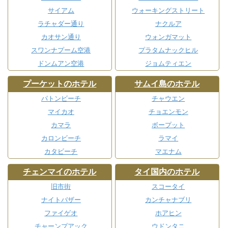
サイアム
ウォーキングストリート
ラチャダー通り
ナクルア
カオサン通り
ウォンガマット
スワンナプーム空港
プラタムナックヒル
ドンムアン空港
ジョムティエン
プーケットのホテル
サムイ島のホテル
パトンビーチ
チャウエン
マイカオ
チョエンモン
カマラ
ボープット
カロンビーチ
ラマイ
カタビーチ
マエナム
チェンマイのホテル
タイ国内のホテル
旧市街
スコータイ
ナイトバザー
カンチャナブリ
ファイゲオ
ホアヒン
チャーンプアック
ウドンタニ