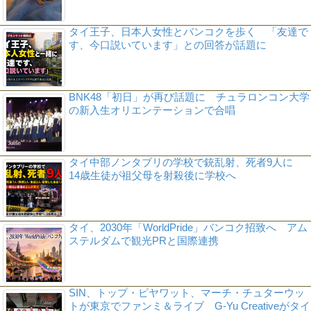
タイ王子、日本人女性とバンコクを歩く 「友達で
す、今口説いています」との回答が話題に
BNK48「初日」が再び話題に チュラロンコン大学
の新入生オリエンテーションで合唱
タイ中部ノンタブリの学校で銃乱射、死者9人に
14歳生徒が祖父母を射殺後に学校へ
タイ、2030年「WorldPride」バンコク招致へ アム
ステルダムで観光PRと国際連携
SIN、トップ・ピヤワット、マーチ・チュターウッ
トが東京でファンミ＆ライブ G-Yu Creativeがタイ