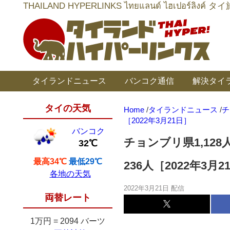
THAILAND HYPERLINKS ไทยแลนด์ ไฮเป
タイランドニュース
バンコク通信
解決タイ
タイの天気
Home
/
タイランドニュース
/
チ
［2022年3月21日］
バンコク
チョンブリ県1,12
32℃
最高34℃
最低29℃
236人［2022年3月2
各地の天気
2022年3月21日 配信
両替レート
1万円
=
2094 バーツ