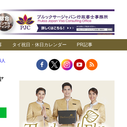
算
タイ祝日・休日カレンダー
PR記事
6人
ヤ