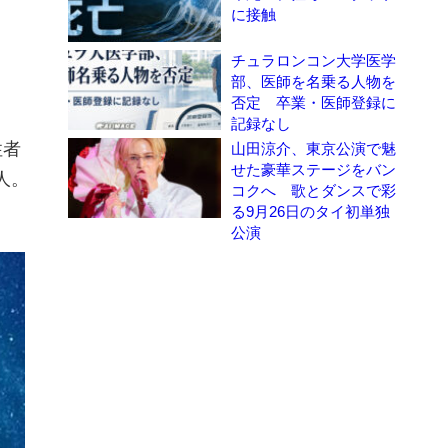
に接触
チュラロンコン大学医学
部、医師を名乗る人物を
否定 卒業・医師登録に
記録なし
性者
山田涼介、東京公演で魅
せた豪華ステージをバン
人。
コクへ 歌とダンスで彩
る9月26日のタイ初単独
公演