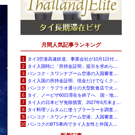
月間人気記事ランキング
タイ3空港高速鉄道、事業会社が10月1日付の契約終了を通知 「現時点での撤退決定ではない」
タイ入国時に「所持金証明」提示を求められる場合も、タイ政府観光庁が外国人旅行者に再周知
バンコク・スワンナプーム空港の入国審査に長蛇の列、SNSで「3～4時間待ち」との投稿が拡散
タイ入国の所持金証明、現金だけでなくクレジットカードや銀行明細も提示可能
バンコク・ラプラオ通りの大型飲食店で火災、27人死亡・多数負傷
タイ、ノービザ60日滞在を終了へ 国・地域別に30日・15日へ再編
タイ人の日本ビザ免除措置、2027年6月末まで延長 不安広がる中でひとまず安堵
タイ料理ソムタムに使うプラーラーを調査へ、大学新入生4,233人が肝吸虫感染
バンコク・スワンナプーム空港、入国審査で2～3時間待ちの時間帯も 審査厳格化と人員不足が影響か
バンコクのBTS車内でタイ人女性と外国人学生グループが口論、騒音めぐる動画が拡散