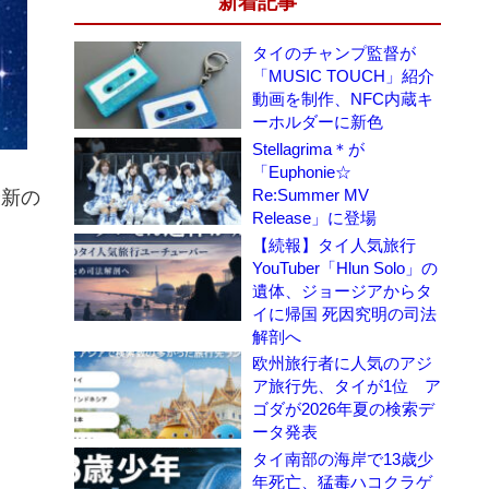
新着記事
タイのチャンプ監督が
「MUSIC TOUCH」紹介
動画を制作、NFC内蔵キ
ーホルダーに新色
Stellagrima＊が
「Euphonie☆
Re:Summer MV
最新の
Release」に登場
【続報】タイ人気旅行
YouTuber「Hlun Solo」の
遺体、ジョージアからタ
イに帰国 死因究明の司法
解剖へ
欧州旅行者に人気のアジ
ア旅行先、タイが1位 ア
ゴダが2026年夏の検索デ
ータ発表
タイ南部の海岸で13歳少
年死亡、猛毒ハコクラゲ