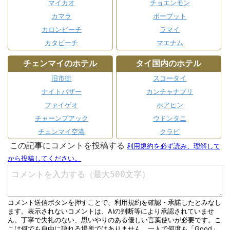
マイカオ
チョエンモン
カマラ
ボープット
カロンビーチ
ラマイ
カタビーチ
マエナム
チェンマイのホテル
タイ国内のホテル
旧市街
スコータイ
ナイトバザー
カンチャナブリ
ファイゲオ
ホアヒン
チャーンプアック
ウドンタニ
チェンマイ空港
クラビ