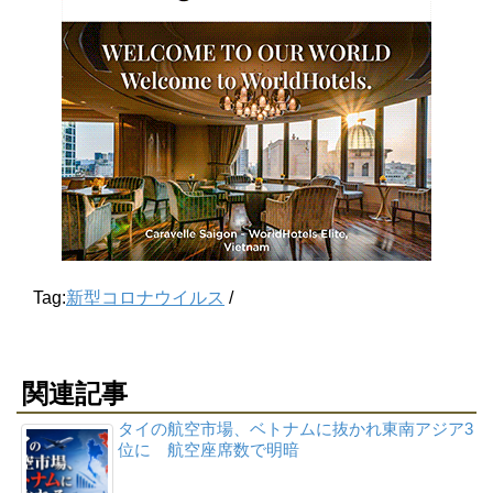
Tag:
新型コロナウイルス
/
関連記事
タイの航空市場、ベトナムに抜かれ東南アジア3
位に 航空座席数で明暗