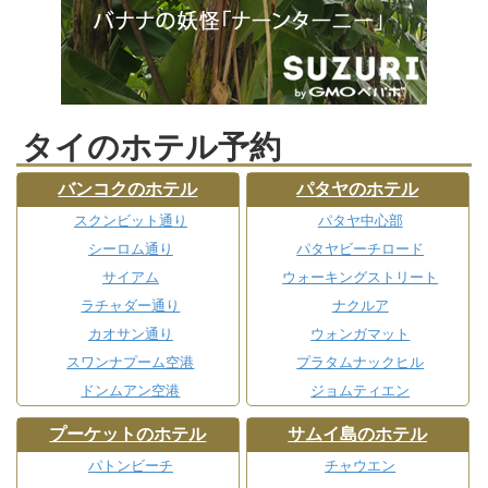
タイのホテル予約
バンコクのホテル
パタヤのホテル
スクンビット通り
パタヤ中心部
シーロム通り
パタヤビーチロード
サイアム
ウォーキングストリート
ラチャダー通り
ナクルア
カオサン通り
ウォンガマット
スワンナプーム空港
プラタムナックヒル
ドンムアン空港
ジョムティエン
プーケットのホテル
サムイ島のホテル
パトンビーチ
チャウエン