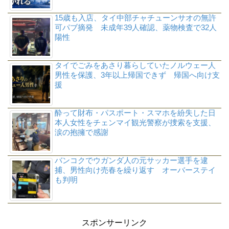
15歳も入店、タイ中部チャチューンサオの無許
可パブ摘発 未成年39人確認、薬物検査で32人
陽性
タイでごみをあさり暮らしていたノルウェー人
男性を保護、3年以上帰国できず 帰国へ向け支
援
酔って財布・パスポート・スマホを紛失した日
本人女性をチェンマイ観光警察が捜索を支援、
涙の抱擁で感謝
バンコクでウガンダ人の元サッカー選手を逮
捕、男性向け売春を繰り返す オーバーステイ
も判明
スポンサーリンク