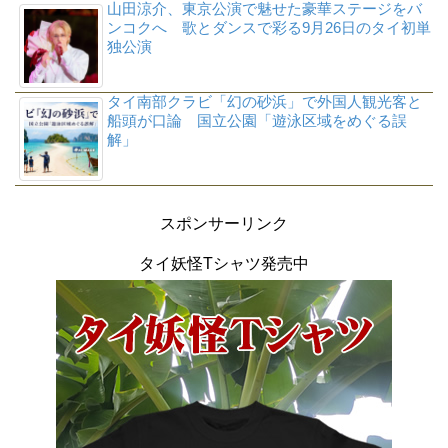
山田涼介、東京公演で魅せた豪華ステージをバ
ンコクへ 歌とダンスで彩る9月26日のタイ初単
独公演
タイ南部クラビ「幻の砂浜」で外国人観光客と
船頭が口論 国立公園「遊泳区域をめぐる誤
解」
スポンサーリンク
タイ妖怪Tシャツ発売中