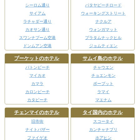
シーロム通り
パタヤビーチロード
サイアム
ウォーキングストリート
ラチャダー通り
ナクルア
カオサン通り
ウォンガマット
スワンナプーム空港
プラタムナックヒル
ドンムアン空港
ジョムティエン
プーケットのホテル
サムイ島のホテル
パトンビーチ
チャウエン
マイカオ
チョエンモン
カマラ
ボープット
カロンビーチ
ラマイ
カタビーチ
マエナム
チェンマイのホテル
タイ国内のホテル
旧市街
スコータイ
ナイトバザー
カンチャナブリ
ファイゲオ
ホアヒン