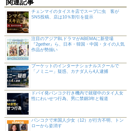
関連記事
チェンマイのタイスキ店でスープに虫 客が
SNS投稿、店は10％割引を提示
注目のアジアBLドラマがABEMAに新登場
『2gether』ら、日本・韓国・中国・タイの人気
作品が勢揃い
プーケットのインターナショナルスクールで
「ノミニー」疑惑、カナダ人ら4人逮捕
ドバイ発バンコク行き機内で就寝中のタイ人女
性にわいせつ行為、男に禁錮3年と報道
バンコクで米国人少女（12）が行方不明、トン
ローから姿消す