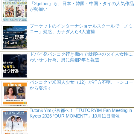
『2gether』ら、日本・韓国・中国・タイの人気作品
が勢揃い
プーケットのインターナショナルスクールで「ノミ
ニー」疑惑、カナダ人ら4人逮捕
ドバイ発バンコク行き機内で就寝中のタイ人女性に
わいせつ行為、男に禁錮3年と報道
バンコクで米国人少女（12）が行方不明、トンロー
から姿消す
Tutor＆Yimが京都へ！「TUTORYIM Fan Meeting in
Kyoto 2026 “OUR MOMENT”」10月11日開催