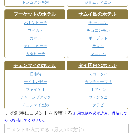
ドンムアン空港
ジョムティエン
プーケットのホテル
サムイ島のホテル
パトンビーチ
チャウエン
マイカオ
チョエンモン
カマラ
ボープット
カロンビーチ
ラマイ
カタビーチ
マエナム
チェンマイのホテル
タイ国内のホテル
旧市街
スコータイ
ナイトバザー
カンチャナブリ
ファイゲオ
ホアヒン
チャーンプアック
ウドンタニ
チェンマイ空港
クラビ