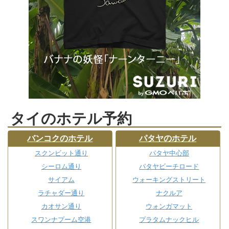
タイのホテル予約
バンコクのホテル
パタヤのホテル
スクンビット通り
パタヤ中心部
シーロム通り
パタヤビーチロード
サイアム
ウォーキングストリート
ラチャダー通り
ナクルア
カオサン通り
ウォンガマット
スワンナプーム空港
プラタムナックヒル