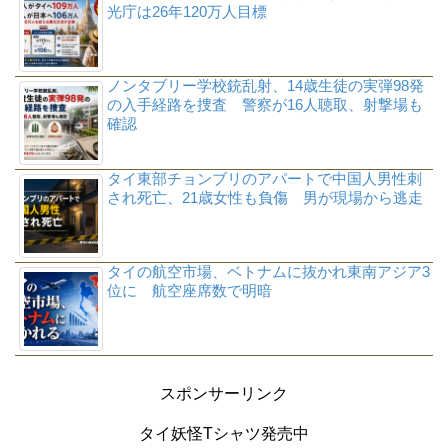
光庁は26年120万人目標
ノンタブリー学校銃乱射、14歳生徒の実弾98発
の入手経路を捜査 警察が16人聴取、射撃場も
確認
タイ東部チョンブリのアパートで中国人男性刺
され死亡、21歳女性も負傷 男が現場から逃走
タイの航空市場、ベトナムに抜かれ東南アジア3
位に 航空座席数で明暗
スポンサーリンク
タイ妖怪Tシャツ発売中