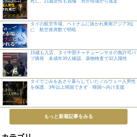
死亡、21歳女性も負傷 男が現場から逃走
タイの航空市場、ベトナムに抜かれ東南アジア3位
に 航空座席数で明暗
15歳も入店、タイ中部チャチューンサオの無許可パ
ブ摘発 未成年39人確認、薬物検査で32人陽性
タイでごみをあさり暮らしていたノルウェー人男性
を保護、3年以上帰国できず 帰国へ向け支援
もっと新着記事をみる
カテゴリ