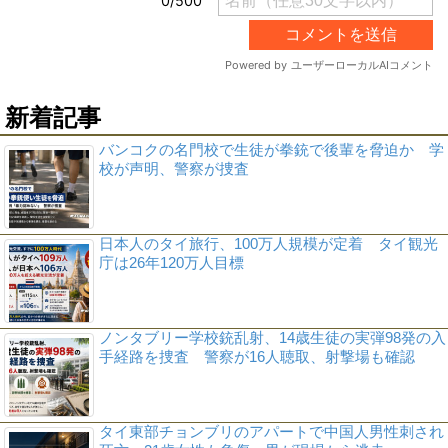
新着記事
バンコクの名門校で生徒が拳銃で後輩を脅迫か 学
校が声明、警察が捜査
日本人のタイ旅行、100万人規模が定着 タイ観光
庁は26年120万人目標
ノンタブリー学校銃乱射、14歳生徒の実弾98発の入
手経路を捜査 警察が16人聴取、射撃場も確認
タイ東部チョンブリのアパートで中国人男性刺され