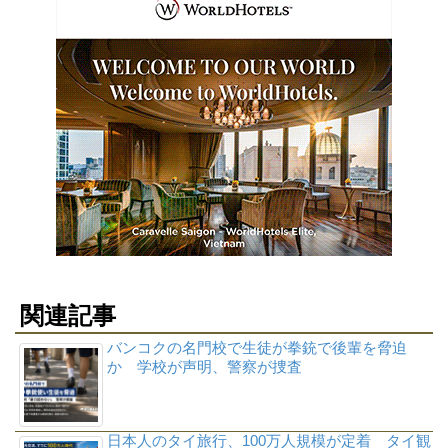
関連記事
バンコクの名門校で生徒が拳銃で後輩を脅迫
か 学校が声明、警察が捜査
日本人のタイ旅行、100万人規模が定着 タイ観