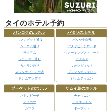
タイのホテル予約
バンコクのホテル
パタヤのホテル
スクンビット通り
パタヤ中心部
シーロム通り
パタヤビーチロード
サイアム
ウォーキングストリート
ラチャダー通り
ナクルア
カオサン通り
ウォンガマット
スワンナプーム空港
プラタムナックヒル
ドンムアン空港
ジョムティエン
プーケットのホテル
サムイ島のホテル
パトンビーチ
チャウエン
マイカオ
チョエンモン
カマラ
ボープット