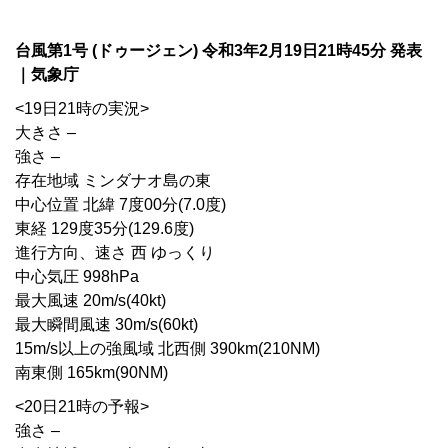
台風第1号 (ドゥージェン) 令和3年2月19日21時45分 発表
｜気象庁
<19日21時の実況>
大きさ –
強さ –
存在地域 ミンダナオ島の東
中心位置 北緯 7度00分(7.0度)
東経 129度35分(129.6度)
進行方向、速さ 西 ゆっくり
中心気圧 998hPa
最大風速 20m/s(40kt)
最大瞬間風速 30m/s(60kt)
15m/s以上の強風域 北西側 390km(210NM)
南東側 165km(90NM)
<20日21時の予報>
強さ –