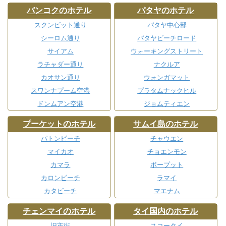
バンコクのホテル
パタヤのホテル
スクンビット通り
パタヤ中心部
シーロム通り
パタヤビーチロード
サイアム
ウォーキングストリート
ラチャダー通り
ナクルア
カオサン通り
ウォンガマット
スワンナプーム空港
プラタムナックヒル
ドンムアン空港
ジョムティエン
プーケットのホテル
サムイ島のホテル
パトンビーチ
チャウエン
マイカオ
チョエンモン
カマラ
ボープット
カロンビーチ
ラマイ
カタビーチ
マエナム
チェンマイのホテル
タイ国内のホテル
旧市街
スコータイ