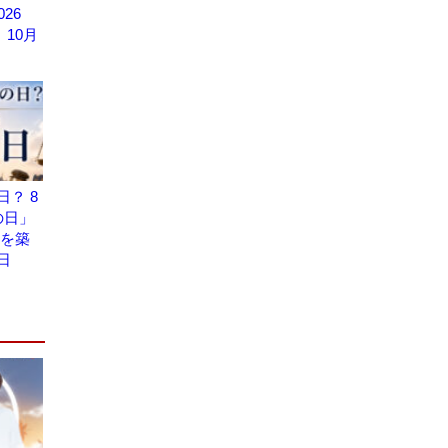
2026
」10月
？ 8
の日」
礎を築
日