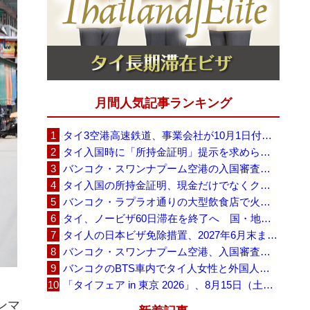
月間人気記事ランキング
タイ3空港高速鉄道、事業会社が10月1日付の契約終了を通知 「現時点での撤退決定ではない」
タイ入国時に「所持金証明」提示を求められる場合も、タイ政府観光庁が外国人旅行者に再周知
バンコク・スワンナプーム空港の入国審査に長蛇の列、SNSで「3～4時間待ち」との投稿が拡散
タイ入国の所持金証明、現金だけでなくクレジットカードや銀行明細も提示可能
バンコク・ラプラオ通りの大型飲食店で火災、27人死亡・多数負傷
タイ、ノービザ60日滞在を終了へ 国・地域別に30日・15日へ再編
タイ人の日本ビザ免除措置、2027年6月末まで延長 不安広がる中でひとまず安堵
バンコク・スワンナプーム空港、入国審査で2～3時間待ちの時間帯も 審査厳格化と人員不足が影響か
バンコクのBTS車内でタイ人女性と外国人学生グループが口論、騒音めぐる動画が拡散
「タイフェア in 東京 2026」、8月15日（土）・16日（日）に代々木公園で開催
ンマ