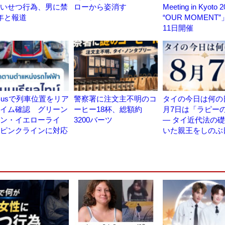
いせつ行為、男に禁
ローから姿消す
Meeting in Kyoto 
年と報道
“OUR MOMENT”
11日開催
aBusで列車位置をリア
警察署に注文主不明のコ
タイの今日は何の日
イム確認 グリーン
ーヒー18杯、総額約
月7日は「ラピー
ン・イエローライ
3200バーツ
― タイ近代法の
ピンクラインに対応
いた親王をしのぶ