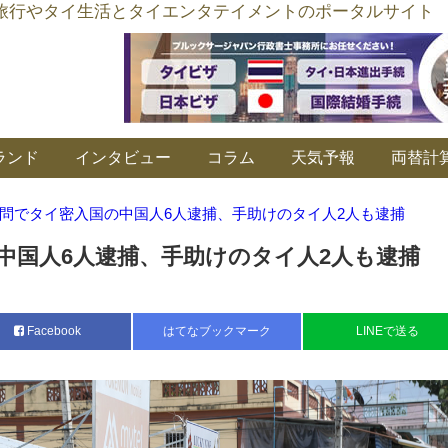
อร์ลิงค์ タイ旅行やタイ生活とタイエンタテイメントのポータルサイト
ランド
インタビュー
コラム
天気予報
両替計
問でタイ密入国の中国人6人逮捕、手助けのタイ人2人も逮捕
中国人6人逮捕、手助けのタイ人2人も逮捕
Facebook
はてなブックマーク
LINEで送る