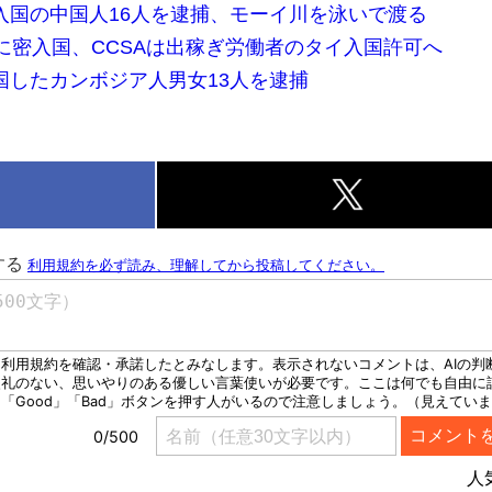
入国の中国人16人を逮捕、モーイ川を泳いで渡る
に密入国、CCSAは出稼ぎ労働者のタイ入国許可へ
国したカンボジア人男女13人を逮捕
k