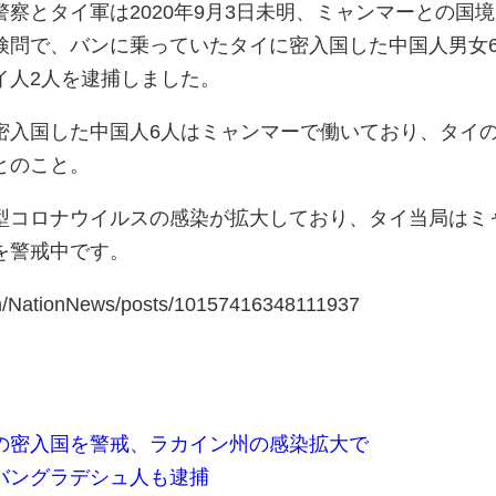
察とタイ軍は2020年9月3日未明、ミャンマーとの国
検問で、バンに乗っていたタイに密入国した中国人男女
イ人2人を逮捕しました。
密入国した中国人6人はミャンマーで働いており、タイ
とのこと。
型コロナウイルスの感染が拡大しており、タイ当局はミ
を警戒中です。
om/NationNews/posts/10157416348111937
の密入国を警戒、ラカイン州の感染拡大で
バングラデシュ人も逮捕