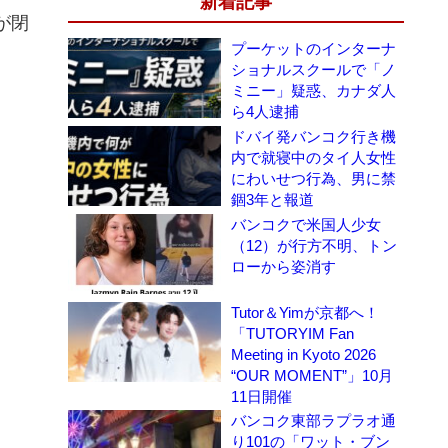
新着記事
が閉
プーケットのインターナ
ショナルスクールで「ノ
ミニー」疑惑、カナダ人
ら4人逮捕
ドバイ発バンコク行き機
内で就寝中のタイ人女性
にわいせつ行為、男に禁
錮3年と報道
バンコクで米国人少女
（12）が行方不明、トン
ローから姿消す
Tutor＆Yimが京都へ！
「TUTORYIM Fan
Meeting in Kyoto 2026
“OUR MOMENT”」10月
11日開催
バンコク東部ラプラオ通
り101の「ワット・ブン