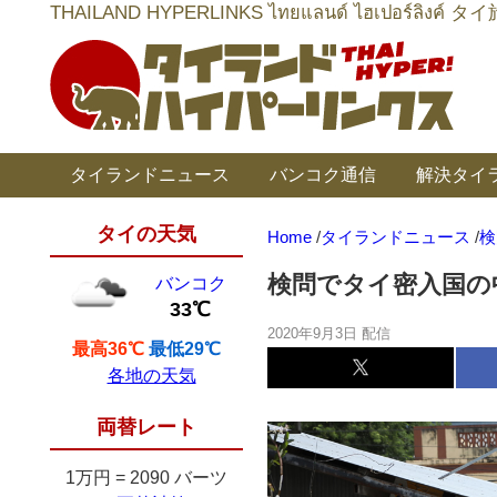
THAILAND HYPERLINKS ไทยแลนด์ ไฮเป
タイランドニュース
バンコク通信
解決タイ
タイの天気
Home
/
タイランドニュース
/
検
検問でタイ密入国の
バンコク
33℃
2020年9月3日 配信
最高36℃
最低29℃
各地の天気
両替レート
1万円
=
2090 バーツ