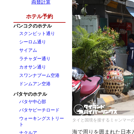
両替計算
ホテル予約
バンコクのホテル
スクンビット通り
シーロム通り
サイアム
ラチャダー通り
カオサン通り
スワンナプーム空港
ドンムアン空港
パタヤのホテル
パタヤ中心部
パタヤビーチロード
ウォーキングストリー
タイと国境を接するミャンマー
ト
海で周りを囲まれた日本
ナクルア