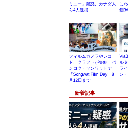
ミニー」疑惑、カナダ人
にわ
ら4人逮捕
錮3
フィルムカメラやレコー
Vi
ド、クラフトが集結 バ
ルタ
ンコク・ソンワットで
ライ
「Songwat Film Day」8
ン・
月12日まで
新着記事