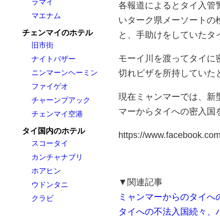
ラマイ
各報道によるとタイ入管警
マエナム
いターク県メーソートの
チェンマイのホテル
と、手助けをしていたタ
旧市街
モーイ川を渡ってタイに
ナイトバザー
切れビザを所持していた
ニンマーンヘーミン
ファイゲオ
現在ミャンマーでは、新
チャーンプアック
マーからタイへの密入国
チェンマイ空港
タイ国内のホテル
https://www.facebook.c
スコータイ
カンチャナブリ
ホアヒン
▼関連記事
ウドンタニ
ミャンマーからのタイへ
クラビ
タイへの不法入国続々、