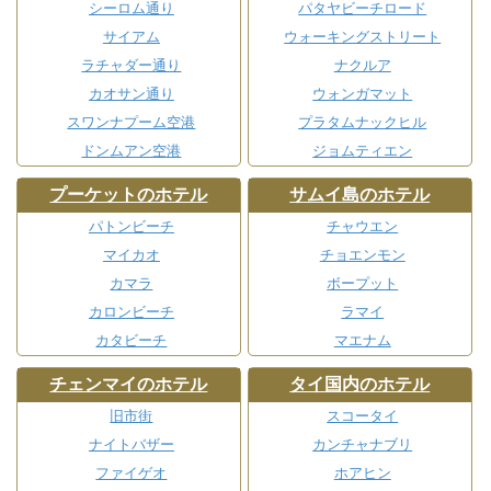
シーロム通り
パタヤビーチロード
サイアム
ウォーキングストリート
ラチャダー通り
ナクルア
カオサン通り
ウォンガマット
スワンナプーム空港
プラタムナックヒル
ドンムアン空港
ジョムティエン
プーケットのホテル
サムイ島のホテル
パトンビーチ
チャウエン
マイカオ
チョエンモン
カマラ
ボープット
カロンビーチ
ラマイ
カタビーチ
マエナム
チェンマイのホテル
タイ国内のホテル
旧市街
スコータイ
ナイトバザー
カンチャナブリ
ファイゲオ
ホアヒン