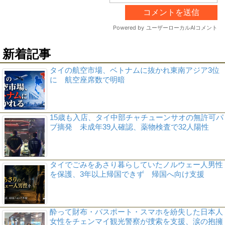
新着記事
タイの航空市場、ベトナムに抜かれ東南アジア3位
に 航空座席数で明暗
15歳も入店、タイ中部チャチューンサオの無許可パ
ブ摘発 未成年39人確認、薬物検査で32人陽性
タイでごみをあさり暮らしていたノルウェー人男性
を保護、3年以上帰国できず 帰国へ向け支援
酔って財布・パスポート・スマホを紛失した日本人
女性をチェンマイ観光警察が捜索を支援、涙の抱擁