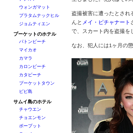
ウォンガマット
盗撮被害に遭ったとされ
プラタムナックヒル
んと
メイ・ピチャナート
ジョムティエン
で、スカート内を盗撮を
プーケットのホテル
パトンビーチ
なお、犯人には1ヶ月の
マイカオ
カマラ
カロンビーチ
カタビーチ
プーケットタウン
ピピ島
サムイ島のホテル
チャウエン
チョエンモン
ボープット