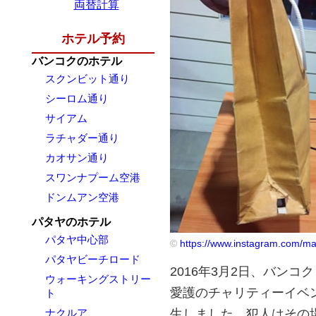
両替計算
ホテル予約
バンコクのホテル
スクンビット通り
シーロム通り
サイアム
ラチャダー通り
カオサン通り
スワンナプーム空港
ドンムアン空港
パタヤのホテル
パタヤ中心部
©
https://www.instagram.com/ma
パタヤビーチロード
2016年3月2日、バン
ウォーキングストリー
愛護のチャリティーイベ
ト
生しました。犯人はその
ナクルア