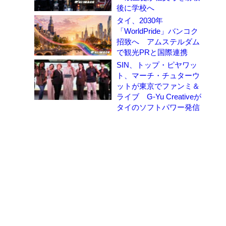
後に学校へ
タイ、2030年
「WorldPride」バンコク
招致へ アムステルダム
で観光PRと国際連携
SIN、トップ・ピヤワッ
ト、マーチ・チュターウ
ットが東京でファンミ＆
ライブ G-Yu Creativeが
タイのソフトパワー発信