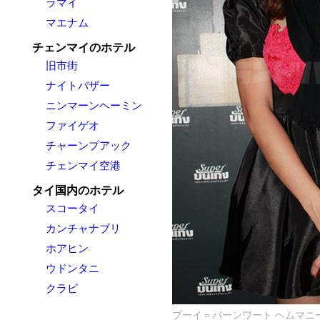
ラマイ
マエナム
チェンマイのホテル
旧市街
ナイトバザー
ニンマーンヘーミン
ファイゲオ
チャーンプアック
チェンマイ空港
タイ国内のホテル
スコータイ
カンチャナブリ
ホアヒン
ウドンタニ
クラビ
プーイ＝パーンワート ヘムマニー(Pei