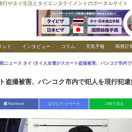
อร์ลิงค์ タイ旅行やタイ生活とタイエンタテイメントのポータルサイト
ランド
インタビュー
コラム
天気予報
両替計
能ニュース タイ
/
タイ人女優がスカート盗撮被害、バンコク市内で
ト盗撮被害、バンコク市内で犯人を現行犯逮
Facebook
はてなブックマーク
LINEで送る