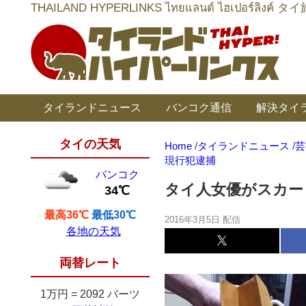
THAILAND HYPERLINKS ไทยแลนด์ ไฮเป
タイランドニュース
バンコク通信
解決タイ
タイの天気
Home
/
タイランドニュース
/
芸
現行犯逮捕
バンコク
タイ人女優がスカー
34℃
最高36℃
最低30℃
2016年3月5日 配信
各地の天気
両替レート
1万円
=
2092 バーツ