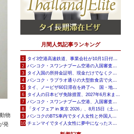
月間人気記事ランキング
タイ3空港高速鉄道、事業会社が10月1日付の契約終了を通知 「現時点での撤退決定ではない」
バンコク・スワンナプーム空港の入国審査に長蛇の列、SNSで「3～4時間待ち」との投稿が拡散
タイ入国の所持金証明、現金だけでなくクレジットカードや銀行明細も提示可能
バンコク・ラプラオ通りの大型飲食店で火災、27人死亡・多数負傷
タイ、ノービザ60日滞在を終了へ 国・地域別に30日・15日へ再編
タイ人の日本ビザ免除措置、2027年6月末まで延長 不安広がる中でひとまず安堵
バンコク・スワンナプーム空港、入国審査で2～3時間待ちの時間帯も 審査厳格化と人員不足が影響か
「タイフェア in 東京 2026」、8月15日（土）・16日（日）に代々木公園で開催
た動物
バンコクのBTS車内でタイ人女性と外国人学生グループが口論、騒音めぐる動画が拡散
チェンマイでタイ人女性に夢中になったスウェーデン人男性、全財産を失い捨てられる
が発