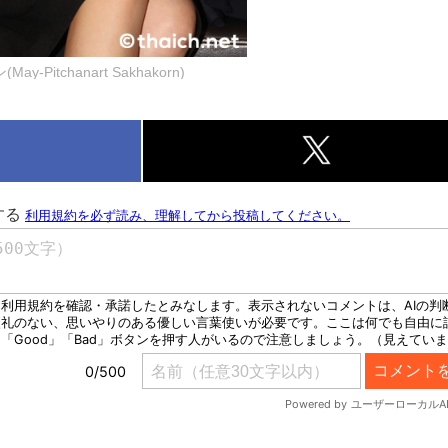
itchanart Sakhakorn)
k