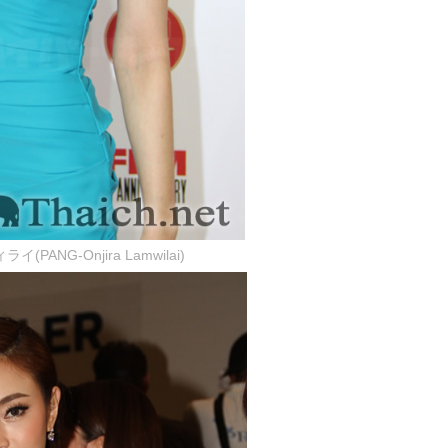
NG-Onjira Lamwilai)