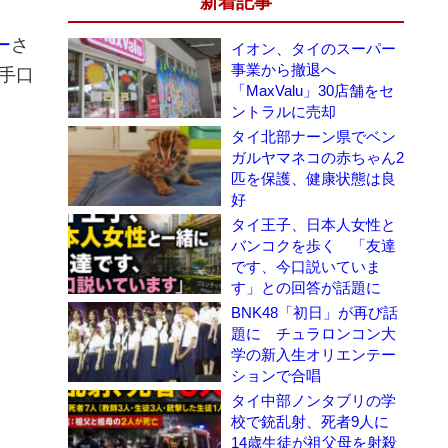
新着記事
ー
さ
イオン、タイのスーパー
事業から撤退へ
手口
「MaxValu」30店舗をセ
ントラルに売却
タイ北部ナーン県でベン
ガルヤマネコの赤ちゃん2
匹を保護、健康状態は良
好
タイ王子、日本人女性と
バンコクを歩く 「友達
です、今口説いていま
す」との回答が話題に
BNK48「初日」が再び話
題に チュラロンコン大
学の新入生オリエンテー
ションで合唱
タイ中部ノンタブリの学
校で銃乱射、死者9人に
14歳生徒が祖父母を射殺