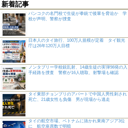
新着記事
バンコクの名門校で生徒が拳銃で後輩を脅迫か 学
校が声明、警察が捜査
日本人のタイ旅行、100万人規模が定着 タイ観光
庁は26年120万人目標
ノンタブリー学校銃乱射、14歳生徒の実弾98発の入
手経路を捜査 警察が16人聴取、射撃場も確認
タイ東部チョンブリのアパートで中国人男性刺され
死亡、21歳女性も負傷 男が現場から逃走
タイの航空市場、ベトナムに抜かれ東南アジア3位
に 航空座席数で明暗