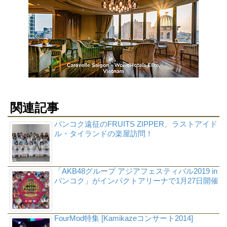
関連記事
バンコク遠征のFRUITS ZIPPER、ラストアイド
ル・タイランドの楽屋訪問！
「AKB48グループ アジアフェスティバル2019 in
バンコク」がインパクトアリーナで1月27日開催
FourMod特集 [Kamikazeコンサート2014]