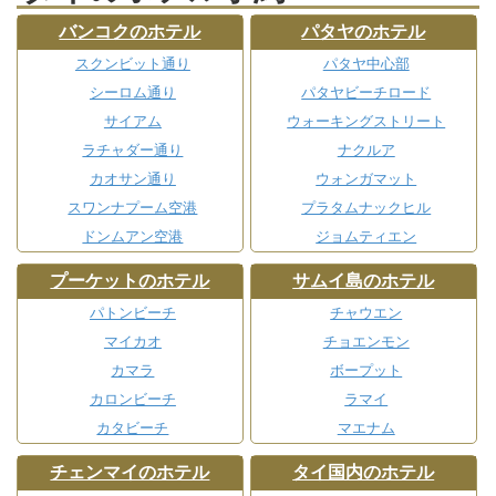
バンコクのホテル
パタヤのホテル
スクンビット通り
パタヤ中心部
シーロム通り
パタヤビーチロード
サイアム
ウォーキングストリート
ラチャダー通り
ナクルア
カオサン通り
ウォンガマット
スワンナプーム空港
プラタムナックヒル
ドンムアン空港
ジョムティエン
プーケットのホテル
サムイ島のホテル
パトンビーチ
チャウエン
マイカオ
チョエンモン
カマラ
ボープット
カロンビーチ
ラマイ
カタビーチ
マエナム
チェンマイのホテル
タイ国内のホテル