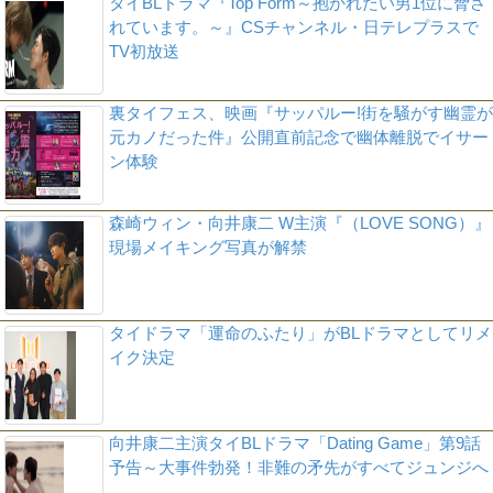
タイBLドラマ『Top Form～抱かれたい男1位に脅さ
れています。～』CSチャンネル・日テレプラスで
TV初放送
裏タイフェス、映画『サッパルー!街を騒がす幽霊が
元カノだった件』公開直前記念で幽体離脱でイサー
ン体験
森崎ウィン・向井康二 W主演『（LOVE SONG）』
現場メイキング写真が解禁
タイドラマ「運命のふたり」がBLドラマとしてリメ
イク決定
向井康二主演タイBLドラマ「Dating Game」第9話
予告～大事件勃発！非難の矛先がすべてジュンジへ