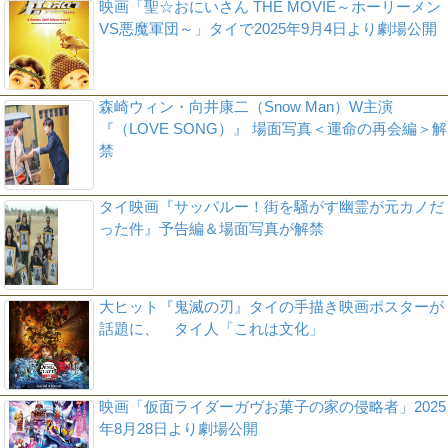
映画「聖☆おにいさん THE MOVIE～ホーリーメン
VS悪魔軍団～」タイで2025年9月4日より劇場公開
森崎ウィン・向井康二（Snow Man）W主演
『（LOVE SONG）』 場面写真＜運命の再会編＞解
禁
タイ映画『サッパルー！街を騒がす幽霊が元カノだ
った件』予告編＆場面写真が解禁
大ヒット『鬼滅の刃』タイの手描き映画ポスターが
話題に、 タイ人「これは文化」
映画「仮面ライダーガヴお菓子の家の侵略者」2025
年8月28日より劇場公開