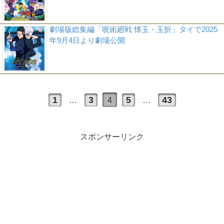
劇場版総集編「呪術廻戦 懐玉・玉折」タイで2025
年9月4日より劇場公開
1
3
5
43
…
4
…
スポンサーリンク