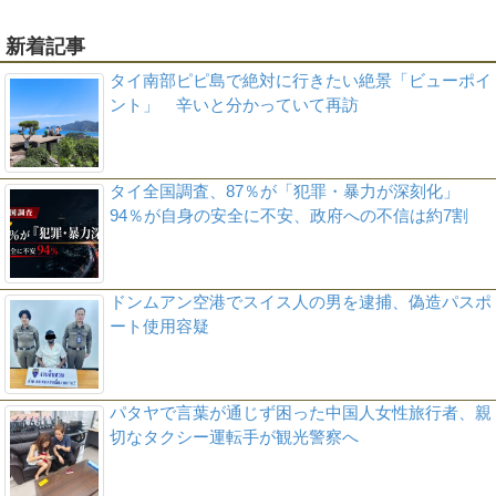
新着記事
タイ南部ピピ島で絶対に行きたい絶景「ビューポイ
ント」 辛いと分かっていて再訪
タイ全国調査、87％が「犯罪・暴力が深刻化」
94％が自身の安全に不安、政府への不信は約7割
ドンムアン空港でスイス人の男を逮捕、偽造パスポ
ート使用容疑
パタヤで言葉が通じず困った中国人女性旅行者、親
切なタクシー運転手が観光警察へ