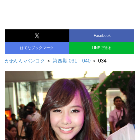
Facebook
はてなブックマーク
LINEで送る
かわいいバンコク
＞
第四期 031－040
＞ 034