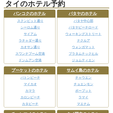
タイのホテル予約
バンコクのホテル
パタヤのホテル
スクンビット通り
パタヤ中心部
シーロム通り
パタヤビーチロード
サイアム
ウォーキングストリート
ラチャダー通り
ナクルア
カオサン通り
ウォンガマット
スワンナプーム空港
プラタムナックヒル
ドンムアン空港
ジョムティエン
プーケットのホテル
サムイ島のホテル
パトンビーチ
チャウエン
マイカオ
チョエンモン
カマラ
ボープット
カロンビーチ
ラマイ
カタビーチ
マエナム