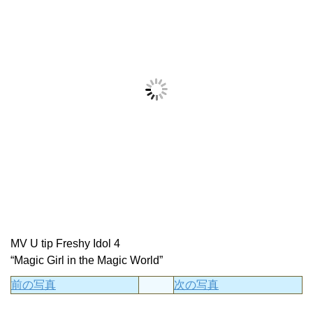
MV U tip Freshy Idol 4
“Magic Girl in the Magic World”
前の写真
次の写真