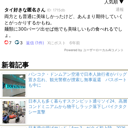
新着記事
バンコク・ドンムアン空港で日本人旅行者がバッグ
置き忘れ、観光警察が捜索し無事返還 パスポート
も中に
日本人も多く暮らすスクンビット通りソイ24、高層
コンドミニアムから物干しラック落下しバイクタク
シー直撃
日本発の揚げサンド「Age.3」がタイ初上陸、2026