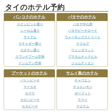
タイのホテル予約
バンコクのホテル
パタヤのホテル
スクンビット通り
パタヤ中心部
シーロム通り
パタヤビーチロード
サイアム
ウォーキングストリート
ラチャダー通り
ナクルア
カオサン通り
ウォンガマット
スワンナプーム空港
プラタムナックヒル
ドンムアン空港
ジョムティエン
プーケットのホテル
サムイ島のホテル
パトンビーチ
チャウエン
マイカオ
チョエンモン
カマラ
ボープット
カロンビーチ
ラマイ
カタビーチ
マエナム