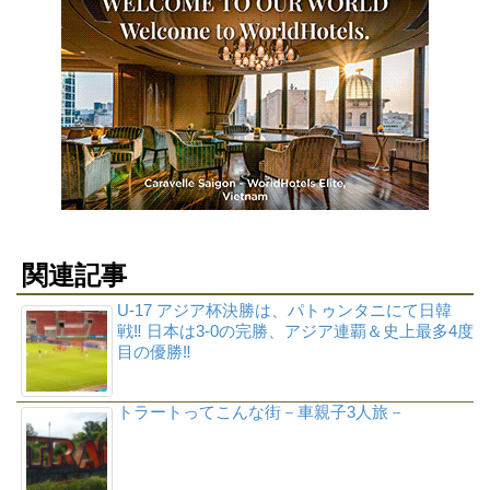
関連記事
U-17 アジア杯決勝は、パトゥンタニにて日韓
戦‼ 日本は3-0の完勝、アジア連覇＆史上最多4度
目の優勝‼
トラートってこんな街－車親子3人旅－