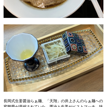
長岡式生姜醤油らぁ麺、「天翔」の井上さんのらぁ麺への
変態愛が凝縮されていた。醤油と生姜がベストマッチ。味