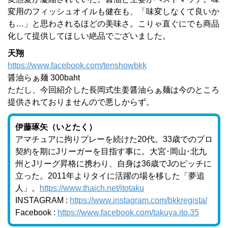
変用のフィッシュオイルも健在も、「味変しなくて良いか
も…」と思わされるほどの美味さ。こりゃ直ぐにでも商品
化して提供してほしい絶品でございました。
天翔
https://www.facebook.com/tenshowbkk
醤油らぁ麺 300baht
ただし、今回紹介した長岡式生姜醤油らぁ麺は今のところ
提供されておりませんので悪しからず。
伊藤琢矢（いとたく）
アマチュアに拘りプレーを続けた20代。33歳でのプロ
契約を期にJリーガーを目指す事に。大宮･岡山･北九
州とJリーグ昇格に携わり、自身は36歳でJのピッチに
立った。2011年よりタイに活躍の場を移した「夢追
人」。
https://www.thaich.net/itotaku
INSTAGRAM :
https://www.instagram.com/bkkregista/
Facebook :
https://www.facebook.com/takuya.ito.35