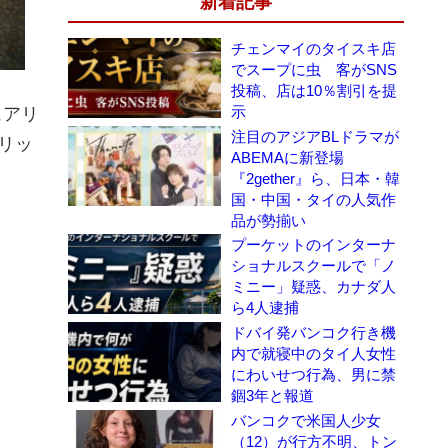
新着記事
チェンマイのタイスキ店
でスープに虫 客がSNS
投稿、店は10％割引を提
示
ュアリ
注目のアジアBLドラマが
トリッ
ABEMAに新登場
『2gether』ら、日本・韓
国・中国・タイの人気作
品が勢揃い
プーケットのインターナ
ショナルスクールで「ノ
ミニー」疑惑、カナダ人
ら4人逮捕
ドバイ発バンコク行き機
内で就寝中のタイ人女性
にわいせつ行為、男に禁
錮3年と報道
バンコクで米国人少女
（12）が行方不明、トン