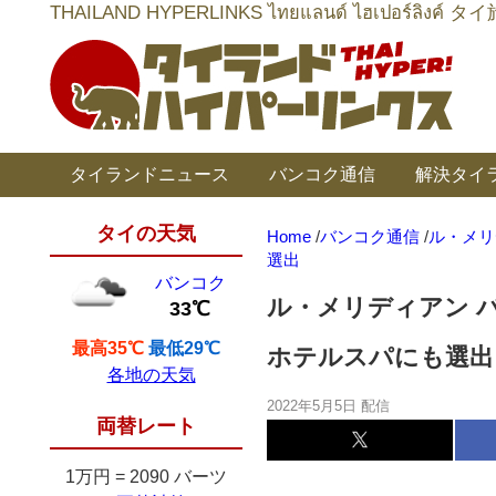
THAILAND HYPERLINKS ไทยแลนด์ ไฮเป
タイランドニュース
バンコク通信
解決タイ
タイの天気
Home
/
バンコク通信
/
ル・メリデ
選出
バンコク
ル・メリディアン バンコ
33℃
最高35℃
最低29℃
ホテルスパにも選出
各地の天気
2022年5月5日 配信
両替レート
1万円
=
2090 バーツ