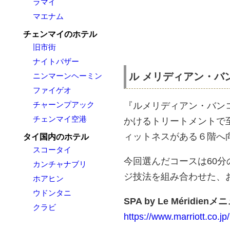
ラマイ
マエナム
チェンマイのホテル
旧市街
ナイトバザー
ル メリディアン・バンコク
ニンマーンヘーミン
ファイゲオ
チャーンプアック
『ルメリディアン・バンコクに
チェンマイ空港
かけるトリートメントで
ィットネスがある６階へ
タイ国内のホテル
スコータイ
今回選んだコースは60
カンチャナブリ
ジ技法を組み合わせた、
ホアヒン
ウドンタニ
SPA by Le Méridienメ
クラビ
https://www.marriott.co