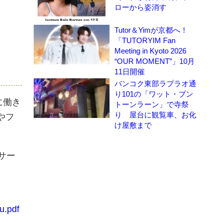
ローから姿消す
Tutor＆Yimが京都へ！
「TUTORYIM Fan
Meeting in Kyoto 2026
“OUR MOMENT”」10月
11日開催
バンコク東部ラプラオ通
り101の「ワット・ブン
に働き
トーンラーン」で寺祭
り 屋台に観覧車、お化
やフ
け屋敷まで
サー
u.pdf