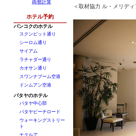
両替計算
＜取材協力 ル・メリディ
ホテル予約
バンコクのホテル
スクンビット通り
シーロム通り
サイアム
ラチャダー通り
カオサン通り
スワンナプーム空港
ドンムアン空港
パタヤのホテル
パタヤ中心部
パタヤビーチロード
ウォーキングストリー
ト
ナクルア