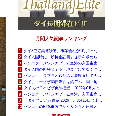
月間人気記事ランキング
タイ3空港高速鉄道、事業会社が10月1日付の契約終了を通知 「現時点での撤退決定ではない」
タイ入国時に「所持金証明」提示を求められる場合も、タイ政府観光庁が外国人旅行者に再周知
バンコク・スワンナプーム空港の入国審査に長蛇の列、SNSで「3～4時間待ち」との投稿が拡散
タイ入国の所持金証明、現金だけでなくクレジットカードや銀行明細も提示可能
バンコク・ラプラオ通りの大型飲食店で火災、27人死亡・多数負傷
タイ、ノービザ60日滞在を終了へ 国・地域別に30日・15日へ再編
タイ人の日本ビザ免除措置、2027年6月末まで延長 不安広がる中でひとまず安堵
バンコク・スワンナプーム空港、入国審査で2～3時間待ちの時間帯も 審査厳格化と人員不足が影響か
「タイフェア in 東京 2026」、8月15日（土）・16日（日）に代々木公園で開催
バンコクのBTS車内でタイ人女性と外国人学生グループが口論、騒音めぐる動画が拡散