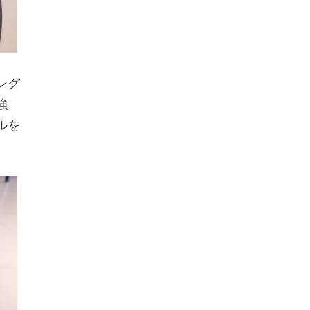
ング
強
ルを