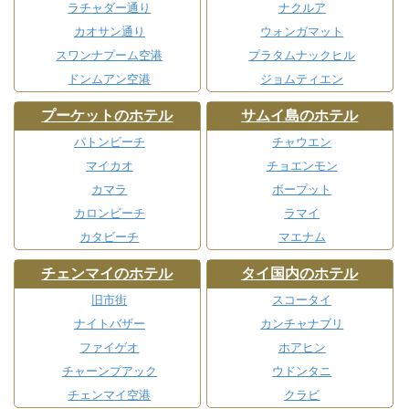
ラチャダー通り
ナクルア
カオサン通り
ウォンガマット
スワンナプーム空港
プラタムナックヒル
ドンムアン空港
ジョムティエン
プーケットのホテル
サムイ島のホテル
パトンビーチ
チャウエン
マイカオ
チョエンモン
カマラ
ボープット
カロンビーチ
ラマイ
カタビーチ
マエナム
チェンマイのホテル
タイ国内のホテル
旧市街
スコータイ
ナイトバザー
カンチャナブリ
ファイゲオ
ホアヒン
チャーンプアック
ウドンタニ
チェンマイ空港
クラビ