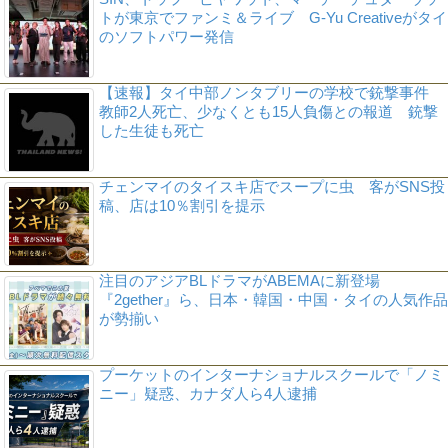
トが東京でファンミ＆ライブ G-Yu Creativeがタイ
のソフトパワー発信
【速報】タイ中部ノンタブリーの学校で銃撃事件
教師2人死亡、少なくとも15人負傷との報道 銃撃
した生徒も死亡
チェンマイのタイスキ店でスープに虫 客がSNS投
稿、店は10％割引を提示
注目のアジアBLドラマがABEMAに新登場
『2gether』ら、日本・韓国・中国・タイの人気作品
が勢揃い
プーケットのインターナショナルスクールで「ノミ
ニー」疑惑、カナダ人ら4人逮捕