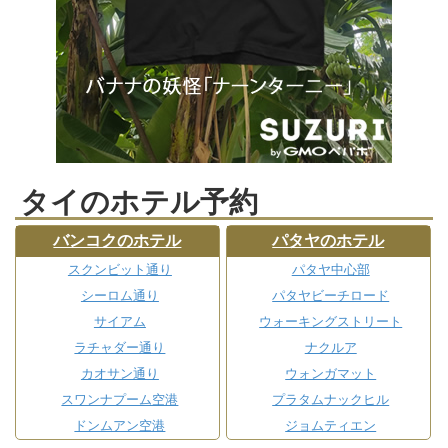
タイのホテル予約
バンコクのホテル
パタヤのホテル
スクンビット通り
パタヤ中心部
シーロム通り
パタヤビーチロード
サイアム
ウォーキングストリート
ラチャダー通り
ナクルア
カオサン通り
ウォンガマット
スワンナプーム空港
プラタムナックヒル
ドンムアン空港
ジョムティエン