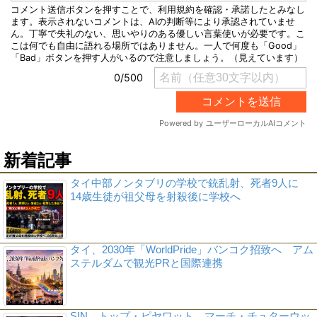
新着記事
タイ中部ノンタブリの学校で銃乱射、死者9人に
14歳生徒が祖父母を射殺後に学校へ
タイ、2030年「WorldPride」バンコク招致へ アム
ステルダムで観光PRと国際連携
SIN、トップ・ピヤワット、マーチ・チュターウッ