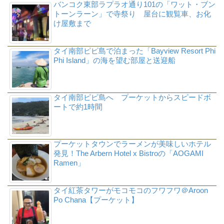
バンコク東部ラプラオ通り101の「ワット・ブン
トーンラーン」で寺祭り 屋台に観覧車、お化
け屋敷まで
タイ南部ピピ島で泊まった「Bayview Resort Phi
Phi Island」の海を望む部屋と送迎船
タイ南部ピピ島へ プーケットからスピードボ
ートで約1時間
プーケットタウンでラーメンが美味しいホテル
発見！The Arbern Hotel x Bistroの「AOGAMI
Ramen」
タイ紅茶タワーがモコモコのフワフワ＠Aroon
Po Chana【プーケット】