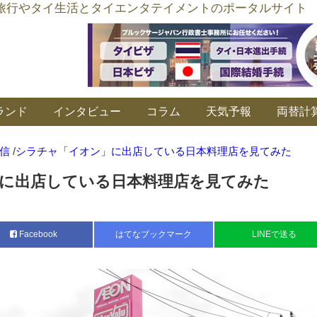
อร์ลิงค์ タイ旅行やタイ生活とタイエンタテイメントのポータルサイト
ランド
インタビュー
コラム
天気予報
両替計
信
/
シラチャ「イオン」に出店している日本料理店を見てみた
に出店している日本料理店を見てみた
Facebook
はてなブックマーク
LINEで送る