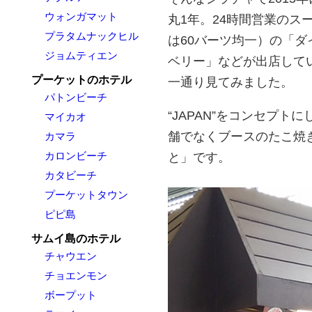
ウォンガマット
丸1年。24時間営業のス
プラタムナックヒル
は60バーツ均一）の「
ジョムティエン
ベリー」などが出店して
プーケットのホテル
一通り見てみました。
パトンビーチ
“JAPAN”をコンセプ
マイカオ
舗でなくブースのたこ焼
カマラ
カロンビーチ
と」です。
カタビーチ
プーケットタウン
ピピ島
サムイ島のホテル
チャウエン
チョエンモン
ボープット