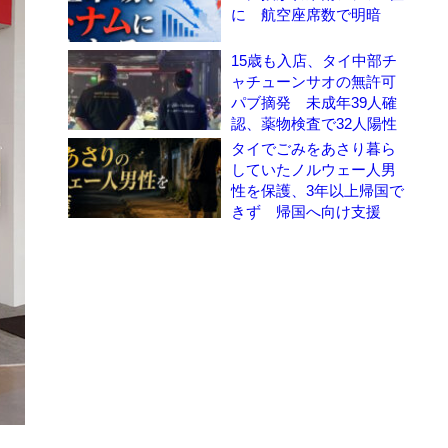
に 航空座席数で明暗
15歳も入店、タイ中部チ
ャチューンサオの無許可
パブ摘発 未成年39人確
認、薬物検査で32人陽性
タイでごみをあさり暮ら
していたノルウェー人男
性を保護、3年以上帰国で
きず 帰国へ向け支援