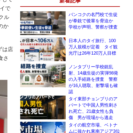
新着記事
タイで
バンコクの名門校で生徒
クル
が拳銃で後輩を脅迫か
のか
学校が声明、警察が捜査
日本人のタイ旅行、100
万人規模が定着 タイ観
ずは店
光庁は26年120万人目標
食さ
ノンタブリー学校銃乱
射、14歳生徒の実弾98発
の入手経路を捜査 警察
が16人聴取、射撃場も確
認
タイ東部チョンブリのア
パートで中国人男性刺さ
れ死亡、21歳女性も負
傷 男が現場から逃走
タイの航空市場、ベトナ
ムに抜かれ東南アジア3位