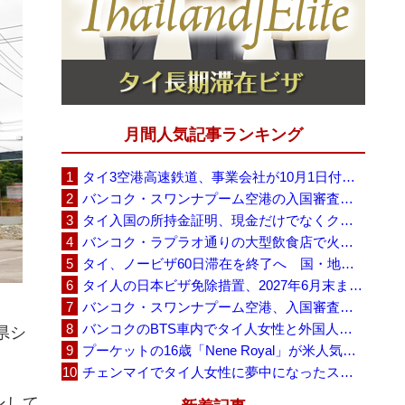
月間人気記事ランキング
タイ3空港高速鉄道、事業会社が10月1日付の契約終了を通知 「現時点での撤退決定ではない」
バンコク・スワンナプーム空港の入国審査に長蛇の列、SNSで「3～4時間待ち」との投稿が拡散
タイ入国の所持金証明、現金だけでなくクレジットカードや銀行明細も提示可能
バンコク・ラプラオ通りの大型飲食店で火災、27人死亡・多数負傷
タイ、ノービザ60日滞在を終了へ 国・地域別に30日・15日へ再編
タイ人の日本ビザ免除措置、2027年6月末まで延長 不安広がる中でひとまず安堵
バンコク・スワンナプーム空港、入国審査で2～3時間待ちの時間帯も 審査厳格化と人員不足が影響か
バンコクのBTS車内でタイ人女性と外国人学生グループが口論、騒音めぐる動画が拡散
県シ
プーケットの16歳「Nene Royal」が米人気番組で圧巻の演奏、審査員4人全員が「Yes」
。
チェンマイでタイ人女性に夢中になったスウェーデン人男性、全財産を失い捨てられる
ンして