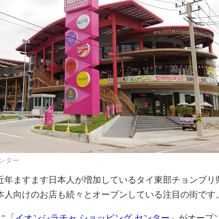
センター
近年ますます日本人が増加しているタイ東部チョンブリ
本人向けのお店も続々とオープンしている注目の街です
に
「イオンシラチャ ショッピング センター」
がオープ