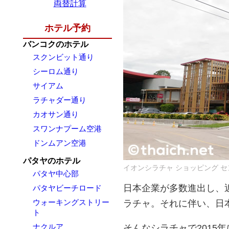
両替計算
ホテル予約
バンコクのホテル
スクンビット通り
シーロム通り
サイアム
ラチャダー通り
カオサン通り
スワンナプーム空港
ドンムアン空港
パタヤのホテル
イオンシラチャ ショッピング 
パタヤ中心部
日本企業が多数進出し、
パタヤビーチロード
ウォーキングストリー
ラチャ。それに伴い、日
ト
ナクルア
そんなシラチャで2015年