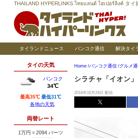
THAILAND HYPERLINKS ไทยแลนด์ ไฮเป
タイランドニュース
バンコク通信
解決タイ
タイの天気
Home
/
バンコク通信
/
グルメ通
シラチャ「イオン」
バンコク
34℃
2016年10月24日 配信
最高35℃
最低31℃
各地の天気
両替レート
1万円
=
2094 バーツ