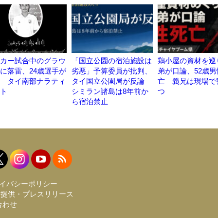
カー試合中のグラウ
「国立公園の宿泊施設は
鶏小屋の資材を巡
に落雷、24歳選手が
劣悪」予算委員が批判、
弟が口論、52歳男
 タイ南部ナラティ
タイ国立公園局が反論
亡 義兄は現場で
ト
シミラン諸島は8年前か
つ
ら宿泊禁止
イバシーポリシー
報提供・プレスリリース
合わせ