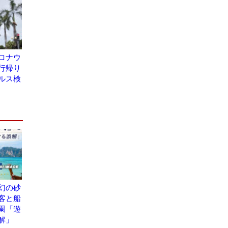
ロナウ
行帰り
ルス検
幻の砂
客と船
園「遊
解」