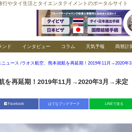
อร์ลิงค์ タイ旅行やタイ生活とタイエンタテイメントのポータルサイト
ランド
インタビュー
コラム
天気予報
両替計
スニュース
/
ラオス航空、熊本就航を再延期！2019年11月→2020年
を再延期！2019年11月→2020年3月→未定
Facebook
はてなブックマーク
LINEで送る