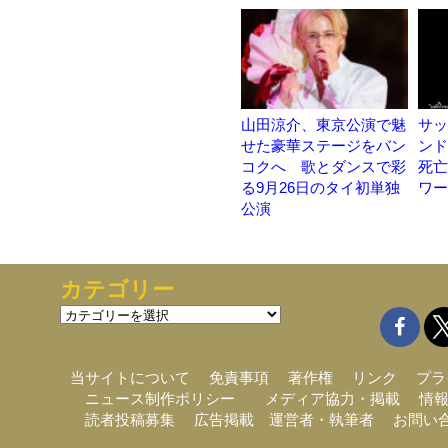
山田涼介、東京公演で魅
サッ
せた豪華ステージをバン
ンド
コクへ 歌とダンスで彩
死亡
る9月26日のタイ初単独
ワー
公演
カテゴリー
カ
テ
ゴ
リ
当サイトについて
免責事項
著作権
リンク
プラ
ー
ニュース制作ポリシー
メディア協力・掲載
情
読者投稿募集
広告掲載
運営者・執筆者
お問い