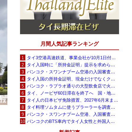
月間人気記事ランキング
タイ3空港高速鉄道、事業会社が10月1日付の契約終了を通知 「現時点での撤退決定ではない」
タイ入国時に「所持金証明」提示を求められる場合も、タイ政府観光庁が外国人旅行者に再周知
バンコク・スワンナプーム空港の入国審査に長蛇の列、SNSで「3～4時間待ち」との投稿が拡散
タイ入国の所持金証明、現金だけでなくクレジットカードや銀行明細も提示可能
バンコク・ラプラオ通りの大型飲食店で火災、27人死亡・多数負傷
タイ、ノービザ60日滞在を終了へ 国・地域別に30日・15日へ再編
タイ人の日本ビザ免除措置、2027年6月末まで延長 不安広がる中でひとまず安堵
タイ料理ソムタムに使うプラーラーを調査へ、大学新入生4,233人が肝吸虫感染
バンコク・スワンナプーム空港、入国審査で2～3時間待ちの時間帯も 審査厳格化と人員不足が影響か
バンコクのBTS車内でタイ人女性と外国人学生グループが口論、騒音めぐる動画が拡散