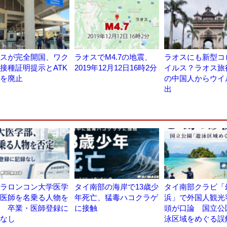
スが完全開国、ワク
ラオスでM4.7の地震、
ラオスにも新型コ
接種証明提示とATK
2019年12月12日16時2分
イルス？ラオス旅
を廃止
の中国人からウイ
出
ラロンコン大学医学
タイ南部の海岸で13歳少
タイ南部クラビ「
医師を名乗る人物を
年死亡、猛毒ハコクラゲ
浜」で外国人観光
 卒業・医師登録に
に接触
頭が口論 国立公
なし
泳区域をめぐる誤