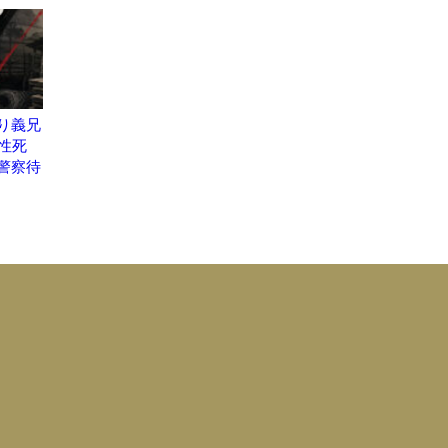
り義兄
性死
警察待