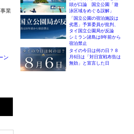
頭が口論 国立公園「遊
送事業
泳区域をめぐる誤解」
「国立公園の宿泊施設は
劣悪」予算委員が批判、
タイ国立公園局が反論
シミラン諸島は8年前から
宿泊禁止
タイの今日は何の日？ 8
月6日は「対日宣戦布告は
ーン
無効」と宣言した日