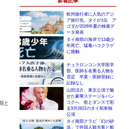
新着記事
欧州旅行者に人気のアジ
ア旅行先、タイが1位 ア
ゴダが2026年夏の検索デ
ータ発表
タイ南部の海岸で13歳少
年死亡、猛毒ハコクラゲ
に接触
チュラロンコン大学医学
部、医師を名乗る人物を
否定 卒業・医師登録に
記録なし
山田涼介、東京公演で魅
せた豪華ステージをバン
コクへ 歌とダンスで彩
期と
る9月26日のタイ初単独
公演
タイ南部クラビ「幻の砂
浜」で外国人観光客と船