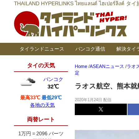
THAILAND HYPERLINKS ไทยแลนด์ ไฮเป
タイランドニュース
バンコク通信
解決タイ
タイの天気
Home
/
ASEANニュース
/
ラオ
定
バンコク
ラオス航空、熊本就航
32℃
最高33℃
最低29℃
2020年1月24日 配信
各地の天気
両替レート
1万円
=
2096 バーツ