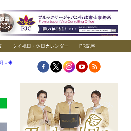
算
タイ祝日・休日カレンダー
PR記事
3月→未