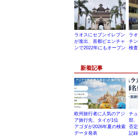
ラオスにセブンイレブン
ラオ
が進出、首都ビエンチャ
チン
ンで2022年にもオープン
検査
新着記事
欧州旅行者に人気のアジ
チュ
ア旅行先、タイが1位
部、
アゴダが2026年夏の検索
否定
データ発表
記録