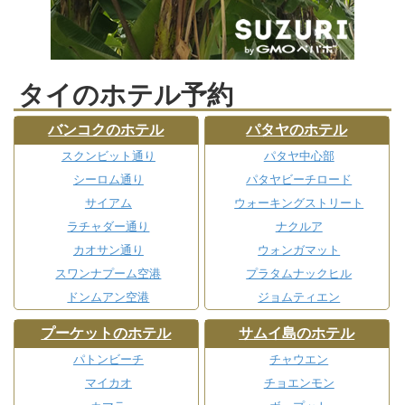
タイのホテル予約
バンコクのホテル
パタヤのホテル
スクンビット通り
パタヤ中心部
シーロム通り
パタヤビーチロード
サイアム
ウォーキングストリート
ラチャダー通り
ナクルア
カオサン通り
ウォンガマット
スワンナプーム空港
プラタムナックヒル
ドンムアン空港
ジョムティエン
プーケットのホテル
サムイ島のホテル
パトンビーチ
チャウエン
マイカオ
チョエンモン