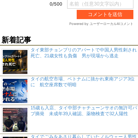
新着記事
タイ東部チョンブリのアパートで中国人男性刺され
死亡、21歳女性も負傷 男が現場から逃走
タイの航空市場、ベトナムに抜かれ東南アジア3位
に 航空座席数で明暗
15歳も入店、タイ中部チャチューンサオの無許可パ
ブ摘発 未成年39人確認、薬物検査で32人陽性
タイでごみをあさり暮らしていたノルウェー人男性