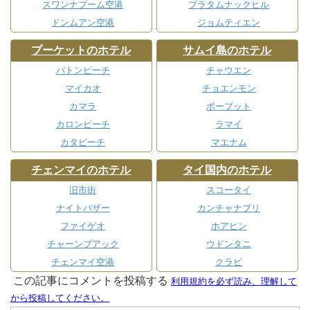
スワンナプーム空港
プラタムナックヒル
ドンムアン空港
ジョムティエン
プーケットのホテル
サムイ島のホテル
パトンビーチ
チャウエン
マイカオ
チョエンモン
カマラ
ボープット
カロンビーチ
ラマイ
カタビーチ
マエナム
チェンマイのホテル
タイ国内のホテル
旧市街
スコータイ
ナイトバザー
カンチャナブリ
ファイゲオ
ホアヒン
チャーンプアック
ウドンタニ
チェンマイ空港
クラビ