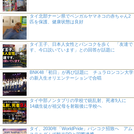
タイ北部ナーン県でベンガルヤマネコの赤ちゃん2
匹を保護、健康状態は良好
タイ王子、日本人女性とバンコクを歩く 「友達で
す、今口説いています」との回答が話題に
BNK48「初日」が再び話題に チュラロンコン大学
の新入生オリエンテーションで合唱
タイ中部ノンタブリの学校で銃乱射、死者9人に
14歳生徒が祖父母を射殺後に学校へ
タイ、2030年「WorldPride」バンコク招致へ アム