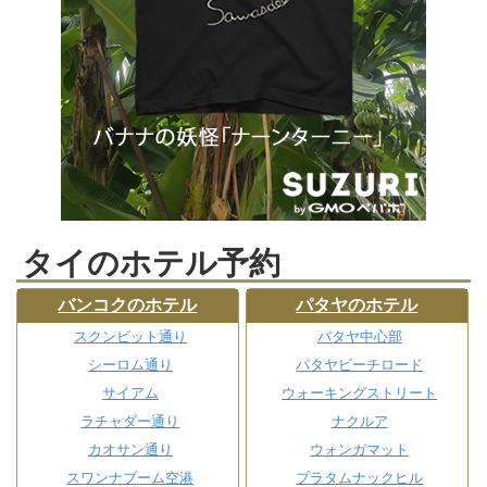
タイのホテル予約
バンコクのホテル
パタヤのホテル
スクンビット通り
パタヤ中心部
シーロム通り
パタヤビーチロード
サイアム
ウォーキングストリート
ラチャダー通り
ナクルア
カオサン通り
ウォンガマット
スワンナプーム空港
プラタムナックヒル