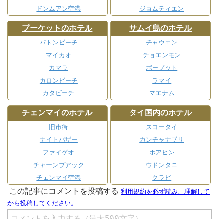
ドンムアン空港
ジョムティエン
プーケットのホテル
サムイ島のホテル
パトンビーチ
チャウエン
マイカオ
チョエンモン
カマラ
ボープット
カロンビーチ
ラマイ
カタビーチ
マエナム
チェンマイのホテル
タイ国内のホテル
旧市街
スコータイ
ナイトバザー
カンチャナブリ
ファイゲオ
ホアヒン
チャーンプアック
ウドンタニ
チェンマイ空港
クラビ