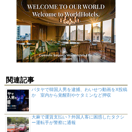
関連記事
パタヤで韓国人男を逮捕、わいせつ動画をX投稿
か 室内から覚醒剤やケタミンなど押収
大麻で運賃支払い？外国人客に困惑したタクシ
ー運転手が警察に通報