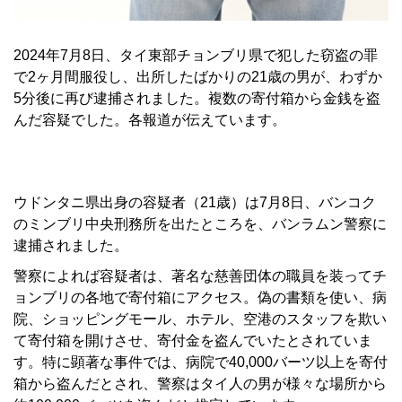
2024年7月8日、タイ東部チョンブリ県で犯した窃盗の罪
で2ヶ月間服役し、出所したばかりの21歳の男が、わずか
5分後に再び逮捕されました。複数の寄付箱から金銭を盗
んだ容疑でした。各報道が伝えています。
ウドンタニ県出身の容疑者（21歳）は7月8日、バンコク
のミンブリ中央刑務所を出たところを、バンラムン警察に
逮捕されました。
警察によれば容疑者は、著名な慈善団体の職員を装ってチ
ョンブリの各地で寄付箱にアクセス。偽の書類を使い、病
院、ショッピングモール、ホテル、空港のスタッフを欺い
て寄付箱を開けさせ、寄付金を盗んでいたとされていま
す。特に顕著な事件では、病院で40,000バーツ以上を寄付
箱から盗んだとされ、警察はタイ人の男が様々な場所から