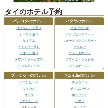
タイのホテル予約
バンコクのホテル
パタヤのホテル
スクンビット通り
パタヤ中心部
シーロム通り
パタヤビーチロード
サイアム
ウォーキングストリート
ラチャダー通り
ナクルア
カオサン通り
ウォンガマット
スワンナプーム空港
プラタムナックヒル
ドンムアン空港
ジョムティエン
プーケットのホテル
サムイ島のホテル
パトンビーチ
チャウエン
マイカオ
チョエンモン
カマラ
ボープット
カロンビーチ
ラマイ
カタビーチ
マエナム