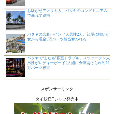
お騒がせアメリカ人、パタヤのコンドミニアム
で暴れて逮捕
パタヤの悲劇⋯インド人男性2人、部屋に招いた
女から現金5万バーツ相当奪われる
パタヤで“またも”客室トラブル、スウェーデン人
男性がレディーボーイ4人組に金庫開けられ約11
万バーツ被害
スポンサーリンク
タイ妖怪Tシャツ発売中