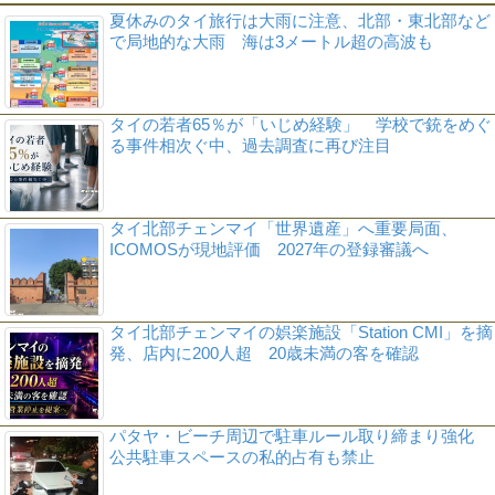
夏休みのタイ旅行は大雨に注意、北部・東北部など
で局地的な大雨 海は3メートル超の高波も
タイの若者65％が「いじめ経験」 学校で銃をめぐ
る事件相次ぐ中、過去調査に再び注目
タイ北部チェンマイ「世界遺産」へ重要局面、
ICOMOSが現地評価 2027年の登録審議へ
タイ北部チェンマイの娯楽施設「Station CMI」を摘
発、店内に200人超 20歳未満の客を確認
パタヤ・ビーチ周辺で駐車ルール取り締まり強化
公共駐車スペースの私的占有も禁止