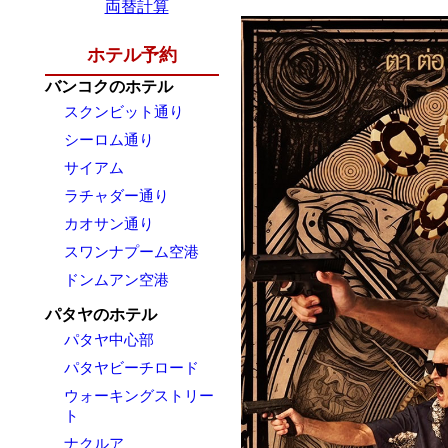
両替計算
ホテル予約
バンコクのホテル
スクンビット通り
シーロム通り
サイアム
ラチャダー通り
カオサン通り
スワンナプーム空港
ドンムアン空港
パタヤのホテル
パタヤ中心部
パタヤビーチロード
ウォーキングストリー
ト
ナクルア