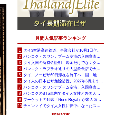
月間人気記事ランキング
タイ3空港高速鉄道、事業会社が10月1日付の契約終了を通知 「現時点での撤退決定ではない」
バンコク・スワンナプーム空港の入国審査に長蛇の列、SNSで「3～4時間待ち」との投稿が拡散
タイ入国の所持金証明、現金だけでなくクレジットカードや銀行明細も提示可能
バンコク・ラプラオ通りの大型飲食店で火災、27人死亡・多数負傷
タイ、ノービザ60日滞在を終了へ 国・地域別に30日・15日へ再編
タイ人の日本ビザ免除措置、2027年6月末まで延長 不安広がる中でひとまず安堵
バンコク・スワンナプーム空港、入国審査で2～3時間待ちの時間帯も 審査厳格化と人員不足が影響か
バンコクのBTS車内でタイ人女性と外国人学生グループが口論、騒音めぐる動画が拡散
プーケットの16歳「Nene Royal」が米人気番組で圧巻の演奏、審査員4人全員が「Yes」
チェンマイでタイ人女性に夢中になったスウェーデン人男性、全財産を失い捨てられる