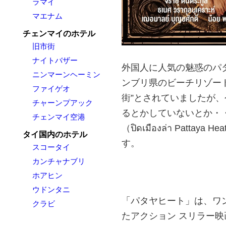
ラマイ
マエナム
チェンマイのホテル
旧市街
ナイトバザー
外国人に人気の魅惑のパ
ニンマーンヘーミン
ンブリ県のビーチリゾー
ファイゲオ
街”とされていましたが
チャーンプアック
るとかしていないとか・
チェンマイ空港
（ปิดเมืองล่า Pat
タイ国内のホテル
す。
スコータイ
カンチャナブリ
ホアヒン
ウドンタニ
「パタヤヒート」は、ワ
クラビ
たアクション スリラー