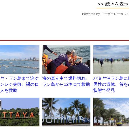
ヤ・ラン島まで泳ぐ
海の真ん中で燃料切れ、
パタヤ沖ラン島に
ンレジ失敗、裸のロ
ラン島から12キロで救助
男性の遺体、首を
人を救助
状態で発見