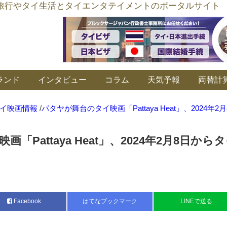
อร์ลิงค์ タイ旅行やタイ生活とタイエンタテイメントのポータルサイト
ランド
インタビュー
コラム
天気予報
両替計
イ映画情報
/
パタヤが舞台のタイ映画「Pattaya Heat」、2024年2
「Pattaya Heat」、2024年2月8日から
Facebook
はてなブックマーク
LINEで送る