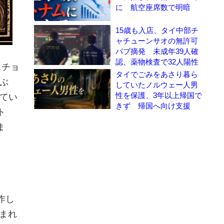
に 航空座席数で明暗
15歳も入店、タイ中部チ
ャチューンサオの無許可
パブ摘発 未成年39人確
認、薬物検査で32人陽性
、チョ
タイでごみをあさり暮ら
ぶ
していたノルウェー人男
性を保護、3年以上帰国で
てい
きず 帰国へ向け支援
ト
ま
作し
まれ