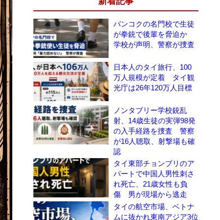
新着記事
バンコクの名門校で生徒
が拳銃で後輩を脅迫か
学校が声明、警察が捜査
日本人のタイ旅行、100
万人規模が定着 タイ観
光庁は26年120万人目標
ノンタブリー学校銃乱
射、14歳生徒の実弾98発
の入手経路を捜査 警察
が16人聴取、射撃場も確
認
タイ東部チョンブリのア
パートで中国人男性刺さ
れ死亡、21歳女性も負
傷 男が現場から逃走
タイの航空市場、ベトナ
ムに抜かれ東南アジア3位