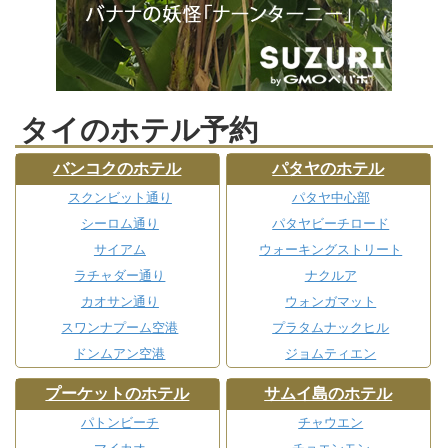
タイのホテル予約
バンコクのホテル
パタヤのホテル
スクンビット通り
パタヤ中心部
シーロム通り
パタヤビーチロード
サイアム
ウォーキングストリート
ラチャダー通り
ナクルア
カオサン通り
ウォンガマット
スワンナプーム空港
プラタムナックヒル
ドンムアン空港
ジョムティエン
プーケットのホテル
サムイ島のホテル
パトンビーチ
チャウエン