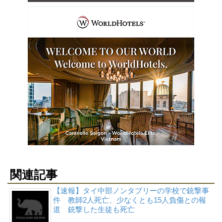
関連記事
【速報】タイ中部ノンタブリーの学校で銃撃事
件 教師2人死亡、少なくとも15人負傷との報
道 銃撃した生徒も死亡