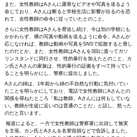
また、女性教師はAさんに露骨なビデオや写真を送るよう
命じており、Aさんは断ると学校生活に影響が出るのを恐
れて、女性教師の命令に従っていたとのこと。
さらに女性教師はAさんを脅迫し続け、今は別の学校にも
かかわらず、裸の写真や動画を送るように命令。Aさんが
応じなければ、教師は動画や写真をSNSで拡散すると脅し
たのだとか。また、女性教師はAさんを3回に渡ってガソ
リンスタンドに同行させ、性的暴行を加えたとのこと。カ
ン氏とAさんの家族は、性的暴行の証拠をすべて持ってい
ることを明らかにし、警察に提出しました。
Aさんの姉は、1年前から姉の不自然な行動に気付いてい
たことを明らかにしており、電話で女性教師にAさんとの
関係を尋ねたところ「私は教師。Aさんには何もしていな
い。教師が生徒に近いのは普通のことだ」と話し、怒った
のだと言います。
報道によると、一方で女性教師は警察署に出頭して無実
を主張。カン氏とAさんを名誉毀損などで告訴しました。