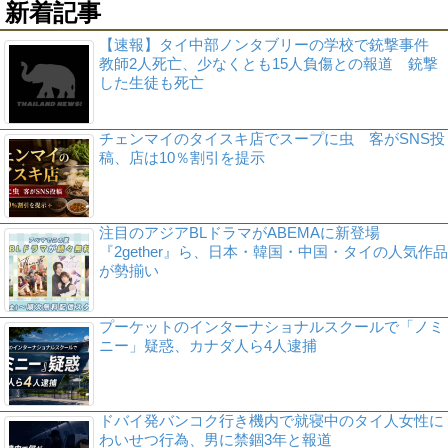
新着記事
【速報】タイ中部ノンタブリーの学校で銃撃事件
教師2人死亡、少なくとも15人負傷との報道 銃撃
した生徒も死亡
チェンマイのタイスキ店でスープに虫 客がSNS投
稿、店は10％割引を提示
注目のアジアBLドラマがABEMAに新登場
『2gether』ら、日本・韓国・中国・タイの人気作品
が勢揃い
プーケットのインターナショナルスクールで「ノミ
ニー」疑惑、カナダ人ら4人逮捕
ドバイ発バンコク行き機内で就寝中のタイ人女性に
わいせつ行為、男に禁錮3年と報道