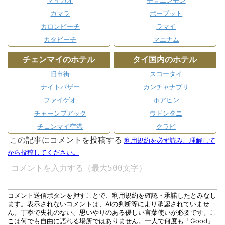
マイカオ
チョエンモン
カマラ
ボープット
カロンビーチ
ラマイ
カタビーチ
マエナム
チェンマイのホテル
タイ国内のホテル
旧市街
スコータイ
ナイトバザー
カンチャナブリ
ファイゲオ
ホアヒン
チャーンプアック
ウドンタニ
チェンマイ空港
クラビ