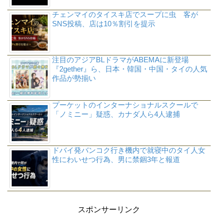
チェンマイのタイスキ店でスープに虫 客が
SNS投稿、店は10％割引を提示
注目のアジアBLドラマがABEMAに新登場
『2gether』ら、日本・韓国・中国・タイの人気
作品が勢揃い
プーケットのインターナショナルスクールで
「ノミニー」疑惑、カナダ人ら4人逮捕
ドバイ発バンコク行き機内で就寝中のタイ人女
性にわいせつ行為、男に禁錮3年と報道
スポンサーリンク