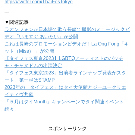
https://twitter.com/ThaiFesTokyo
—
▼関連記事
ラオンフォンが日本語で歌う長崎で撮影のミュージックビ
デオ「いますぐ あいたい」が公開
これは長崎のプロモーションビデオだ！La Ong Fong「キ
ット（Miss） 」が公開
【タイフェス東京2023】LGBTQアーティストのパッチ
ャ・チャヌドムの出演決定
「タイフェス東京2023」出演者ラインナップ発表がスタ
ート、第一弾はSTAMP
2023年の「タイフェス」はタイ大使館とジーユークリエ
イティヴ共催
「５月はタイMonth」キャンペーンでタイ関連イベント
続々
スポンサーリンク