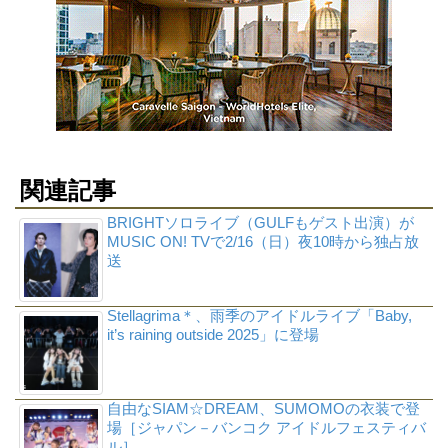
関連記事
BRIGHTソロライブ（GULFもゲスト出演）が
MUSIC ON! TVで2/16（日）夜10時から独占放
送
Stellagrima＊、雨季のアイドルライブ「Baby,
it’s raining outside 2025」に登場
自由なSIAM☆DREAM、SUMOMOの衣装で登
場［ジャパン－バンコク アイドルフェスティバ
ル］