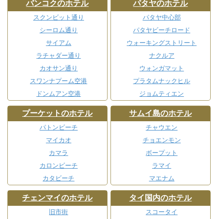
バンコクのホテル
パタヤのホテル
スクンビット通り
パタヤ中心部
シーロム通り
パタヤビーチロード
サイアム
ウォーキングストリート
ラチャダー通り
ナクルア
カオサン通り
ウォンガマット
スワンナプーム空港
プラタムナックヒル
ドンムアン空港
ジョムティエン
プーケットのホテル
サムイ島のホテル
パトンビーチ
チャウエン
マイカオ
チョエンモン
カマラ
ボープット
カロンビーチ
ラマイ
カタビーチ
マエナム
チェンマイのホテル
タイ国内のホテル
旧市街
スコータイ