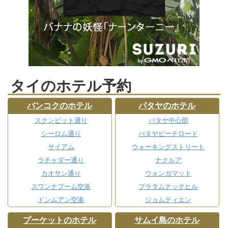
タイのホテル予約
バンコクのホテル
パタヤのホテル
スクンビット通り
パタヤ中心部
シーロム通り
パタヤビーチロード
サイアム
ウォーキングストリート
ラチャダー通り
ナクルア
カオサン通り
ウォンガマット
スワンナプーム空港
プラタムナックヒル
ドンムアン空港
ジョムティエン
プーケットのホテル
サムイ島のホテル