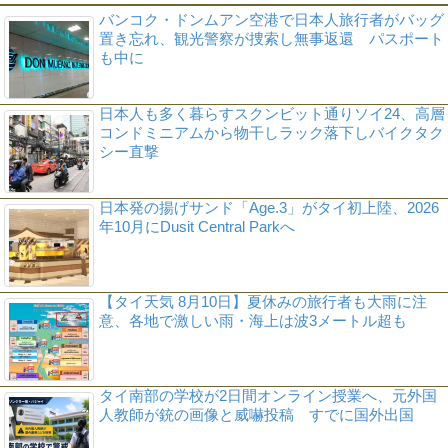
バンコク・ドンムアン空港で日本人旅行者がバッグ
置き忘れ、観光警察が捜索し無事返還 パスポート
も中に
日本人も多く暮らすスクンビット通りソイ24、高層
コンドミニアムから物干しラック落下しバイクタク
シー直撃
日本発の揚げサンド「Age.3」がタイ初上陸、2026
年10月にDusit Central Parkへ
【タイ天気 8月10日】夏休みの旅行者も大雨に注
意、各地で激しい雨・海上は波3メートル超も
タイ南部の学校が2日間オンライン授業へ、元外国
人教師が銃の画像と威嚇投稿 すでに国外出国