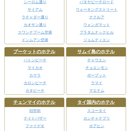
シーロム通り
パタヤビーチロード
サイアム
ウォーキングストリート
ラチャダー通り
ナクルア
カオサン通り
ウォンガマット
スワンナプーム空港
プラタムナックヒル
ドンムアン空港
ジョムティエン
プーケットのホテル
サムイ島のホテル
パトンビーチ
チャウエン
マイカオ
チョエンモン
カマラ
ボープット
カロンビーチ
ラマイ
カタビーチ
マエナム
チェンマイのホテル
タイ国内のホテル
旧市街
スコータイ
ナイトバザー
カンチャナブリ
ファイゲオ
ホアヒン