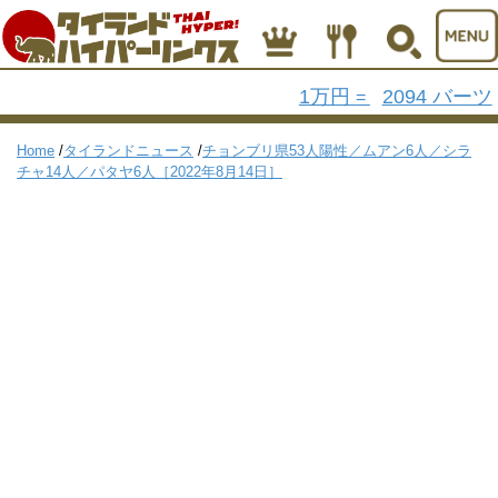
1万円
2094 バーツ
=
Home
/
タイランドニュース
/
チョンブリ県53人陽性／ムアン6人／シラ
チャ14人／パタヤ6人［2022年8月14日］