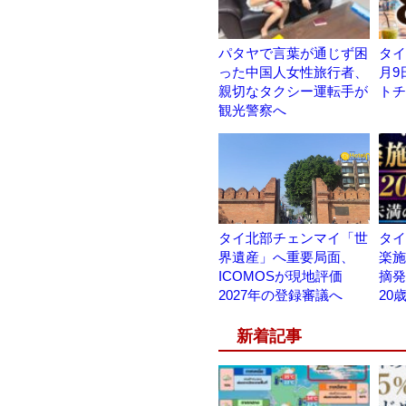
パタヤで言葉が通じず困
タイ
った中国人女性旅行者、
月9
親切なタクシー運転手が
トチ
観光警察へ
タイ北部チェンマイ「世
タイ
界遺産」へ重要局面、
楽施設
ICOMOSが現地評価
摘発
2027年の登録審議へ
20
新着記事