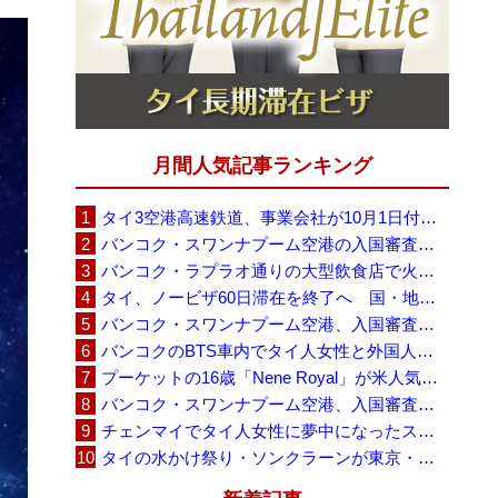
月間人気記事ランキング
タイ3空港高速鉄道、事業会社が10月1日付の契約終了を通知 「現時点での撤退決定ではない」
バンコク・スワンナプーム空港の入国審査に長蛇の列、SNSで「3～4時間待ち」との投稿が拡散
バンコク・ラプラオ通りの大型飲食店で火災、27人死亡・多数負傷
タイ、ノービザ60日滞在を終了へ 国・地域別に30日・15日へ再編
バンコク・スワンナプーム空港、入国審査で2～3時間待ちの時間帯も 審査厳格化と人員不足が影響か
バンコクのBTS車内でタイ人女性と外国人学生グループが口論、騒音めぐる動画が拡散
プーケットの16歳「Nene Royal」が米人気番組で圧巻の演奏、審査員4人全員が「Yes」
バンコク・スワンナプーム空港、入国審査の自動化ゲート拡充へ 2026年9月に第2段階
チェンマイでタイ人女性に夢中になったスウェーデン人男性、全財産を失い捨てられる
タイの水かけ祭り・ソンクラーンが東京・豊洲に、「BUBBLE SONGKRAN FESTIVAL 2026」8月1日から5日間