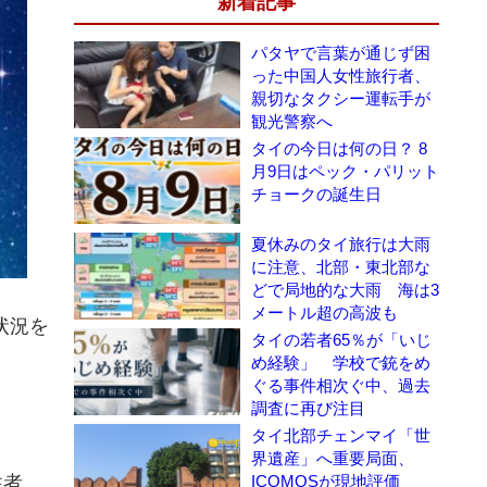
新着記事
パタヤで言葉が通じず困
った中国人女性旅行者、
親切なタクシー運転手が
観光警察へ
タイの今日は何の日？ 8
月9日はペック・パリット
チョークの誕生日
夏休みのタイ旅行は大雨
に注意、北部・東北部な
どで局地的な大雨 海は3
メートル超の高波も
状況を
タイの若者65％が「いじ
め経験」 学校で銃をめ
ぐる事件相次ぐ中、過去
調査に再び注目
タイ北部チェンマイ「世
界遺産」へ重要局面、
性者
ICOMOSが現地評価