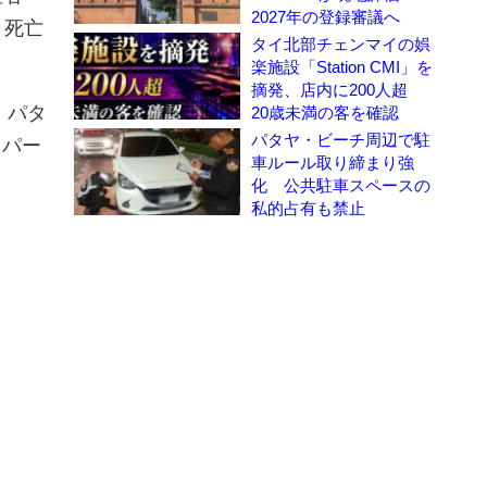
2027年の登録審議へ
。死亡
タイ北部チェンマイの娯
楽施設「Station CMI」を
摘発、店内に200人超
、パタ
20歳未満の客を確認
パタヤ・ビーチ周辺で駐
、パー
車ルール取り締まり強
化 公共駐車スペースの
私的占有も禁止