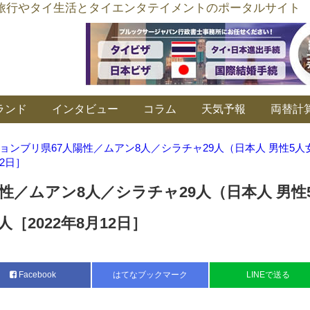
อร์ลิงค์ タイ旅行やタイ生活とタイエンタテイメントのポータルサイト
ランド
インタビュー
コラム
天気予報
両替計
ョンブリ県67人陽性／ムアン8人／シラチャ29人（日本人 男性5人
12日］
性／ムアン8人／シラチャ29人（日本人 男性
［2022年8月12日］
Facebook
はてなブックマーク
LINEで送る