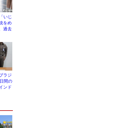
が「いじ
銃をめ
、過去
ブラジ
7日間の
インド