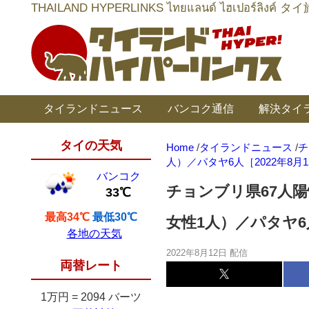
THAILAND HYPERLINKS ไทยแลนด์ ไฮเป
タイランドニュース
バンコク通信
解決タイ
タイの天気
Home
/
タイランドニュース
/
チ
人）／パタヤ6人［2022年8月
バンコク
チョンブリ県67人陽
33℃
最高34℃
最低30℃
女性1人）／パタヤ6人
各地の天気
2022年8月12日 配信
両替レート
1万円
=
2094 バーツ