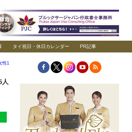
算
タイ祝日・休日カレンダー
PR記事
女性1
5人