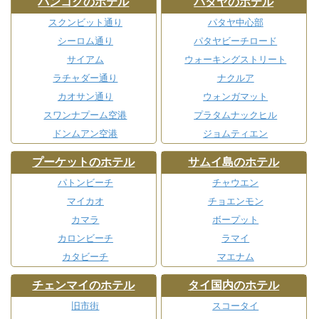
バンコクのホテル
パタヤのホテル
スクンビット通り
パタヤ中心部
シーロム通り
パタヤビーチロード
サイアム
ウォーキングストリート
ラチャダー通り
ナクルア
カオサン通り
ウォンガマット
スワンナプーム空港
プラタムナックヒル
ドンムアン空港
ジョムティエン
プーケットのホテル
サムイ島のホテル
パトンビーチ
チャウエン
マイカオ
チョエンモン
カマラ
ボープット
カロンビーチ
ラマイ
カタビーチ
マエナム
チェンマイのホテル
タイ国内のホテル
旧市街
スコータイ