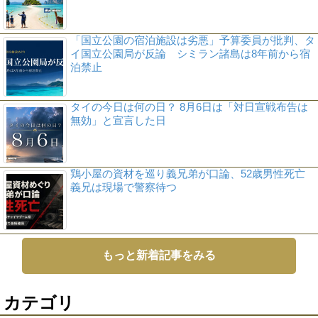
「国立公園の宿泊施設は劣悪」予算委員が批判、タ
イ国立公園局が反論 シミラン諸島は8年前から宿
泊禁止
タイの今日は何の日？ 8月6日は「対日宣戦布告は
無効」と宣言した日
鶏小屋の資材を巡り義兄弟が口論、52歳男性死亡
義兄は現場で警察待つ
もっと新着記事をみる
カテゴリ