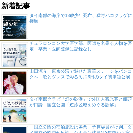
新着記事
タイ南部の海岸で13歳少年死亡、猛毒ハコクラゲに
接触
チュラロンコン大学医学部、医師を名乗る人物を否
定 卒業・医師登録に記録なし
山田涼介、東京公演で魅せた豪華ステージをバンコ
クへ 歌とダンスで彩る9月26日のタイ初単独公演
タイ南部クラビ「幻の砂浜」で外国人観光客と船頭
が口論 国立公園「遊泳区域をめぐる誤解」
「国立公園の宿泊施設は劣悪」予算委員が批判、タ
イ国立公園局が反論 シミラン諸島は8年前から宿