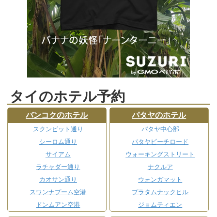
タイのホテル予約
バンコクのホテル
パタヤのホテル
スクンビット通り
パタヤ中心部
シーロム通り
パタヤビーチロード
サイアム
ウォーキングストリート
ラチャダー通り
ナクルア
カオサン通り
ウォンガマット
スワンナプーム空港
プラタムナックヒル
ドンムアン空港
ジョムティエン