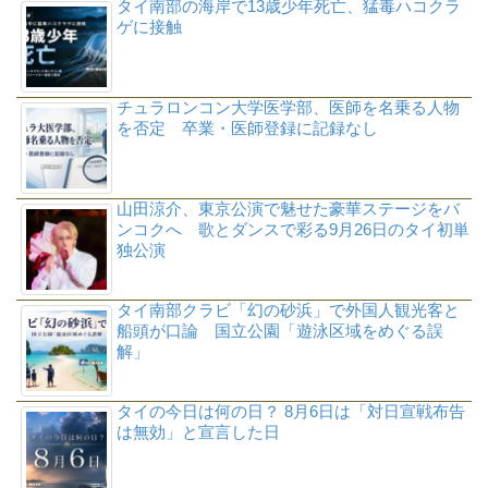
タイ南部の海岸で13歳少年死亡、猛毒ハコクラ
ゲに接触
チュラロンコン大学医学部、医師を名乗る人物
を否定 卒業・医師登録に記録なし
山田涼介、東京公演で魅せた豪華ステージをバ
ンコクへ 歌とダンスで彩る9月26日のタイ初単
独公演
タイ南部クラビ「幻の砂浜」で外国人観光客と
船頭が口論 国立公園「遊泳区域をめぐる誤
解」
タイの今日は何の日？ 8月6日は「対日宣戦布告
は無効」と宣言した日