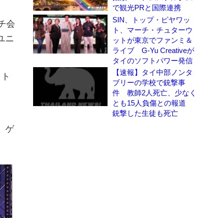
で観光PRと国際連携
SIN、トップ・ピヤワッ
チ会
ト、マーチ・チュターウ
のユニ
ットが東京でファンミ＆
ライブ G-Yu Creativeが
タイのソフトパワー発信
【速報】タイ中部ノンタ
ット
ブリーの学校で銃撃事
件 教師2人死亡、少なく
とも15人負傷との報道
銃撃した生徒も死亡
、ゲ