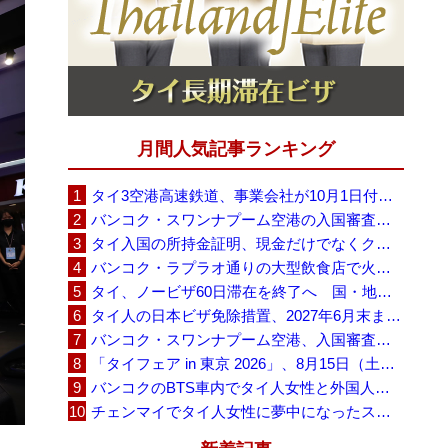
月間人気記事ランキング
タイ3空港高速鉄道、事業会社が10月1日付の契約終了を通知 「現時点での撤退決定ではない」
バンコク・スワンナプーム空港の入国審査に長蛇の列、SNSで「3～4時間待ち」との投稿が拡散
タイ入国の所持金証明、現金だけでなくクレジットカードや銀行明細も提示可能
バンコク・ラプラオ通りの大型飲食店で火災、27人死亡・多数負傷
タイ、ノービザ60日滞在を終了へ 国・地域別に30日・15日へ再編
タイ人の日本ビザ免除措置、2027年6月末まで延長 不安広がる中でひとまず安堵
バンコク・スワンナプーム空港、入国審査で2～3時間待ちの時間帯も 審査厳格化と人員不足が影響か
「タイフェア in 東京 2026」、8月15日（土）・16日（日）に代々木公園で開催
バンコクのBTS車内でタイ人女性と外国人学生グループが口論、騒音めぐる動画が拡散
チェンマイでタイ人女性に夢中になったスウェーデン人男性、全財産を失い捨てられる