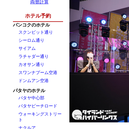
両替計算
ホテル予約
バンコクのホテル
スクンビット通り
シーロム通り
サイアム
ラチャダー通り
カオサン通り
スワンナプーム空港
ドンムアン空港
パタヤのホテル
パタヤ中心部
パタヤビーチロード
ウォーキングストリー
ト
ナクルア