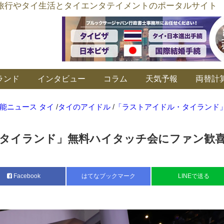
อร์ลิงค์ タイ旅行やタイ生活とタイエンタテイメントのポータルサイト
ランド
インタビュー
コラム
天気予報
両替計
能ニュース タイ
/
タイのアイドル
/
「ラストアイドル・タイランド
タイランド」無料ハイタッチ会にファン歓
Facebook
はてなブックマーク
LINEで送る