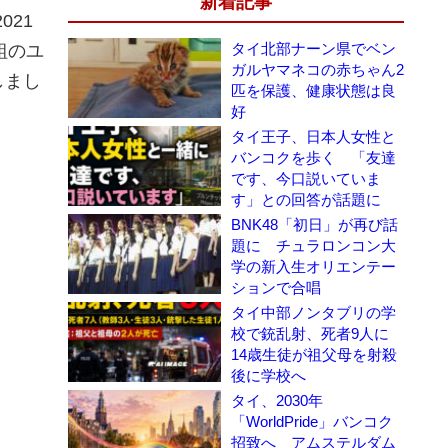
新着記事
21
タイ北部ナーン県でベン
組のユ
ガルヤマネコの赤ちゃん2
しまし
匹を保護、健康状態は良
好
タイ王子、日本人女性と
バンコクを歩く 「友達
です、今口説いていま
す」との回答が話題に
BNK48「初日」が再び話
題に チュラロンコン大
学の新入生オリエンテー
ションで合唱
タイ中部ノンタブリの学
校で銃乱射、死者9人に
14歳生徒が祖父母を射殺
後に学校へ
タイ、2030年
「WorldPride」バンコク
招致へ アムステルダム