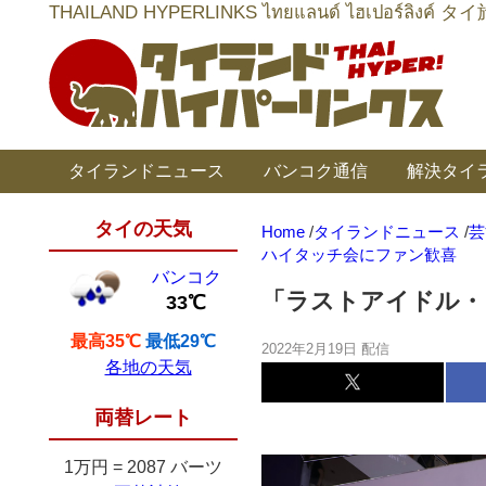
THAILAND HYPERLINKS ไทยแลนด์ ไฮเป
タイランドニュース
バンコク通信
解決タイ
タイの天気
Home
/
タイランドニュース
/
芸
ハイタッチ会にファン歓喜
バンコク
「ラストアイドル・
33℃
最高35℃
最低29℃
2022年2月19日 配信
各地の天気
両替レート
1万円
=
2087 バーツ